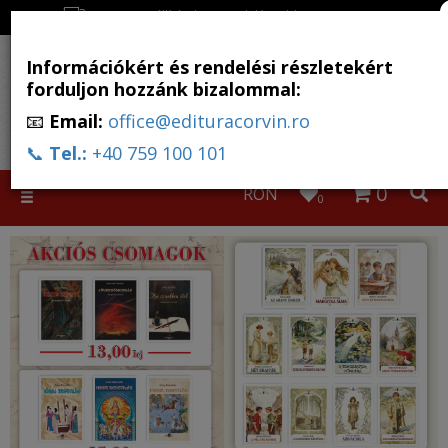
Ingyenes szállítás, ha a rendelés több, mint 500 RON
Információkért és rendelési részletekért
forduljon hozzánk bizalommal:
📧
Email:
office@edituracorvin.ro
📞
Tel.:
+40 759 100 101
0
RON
Toggle
0
navigation