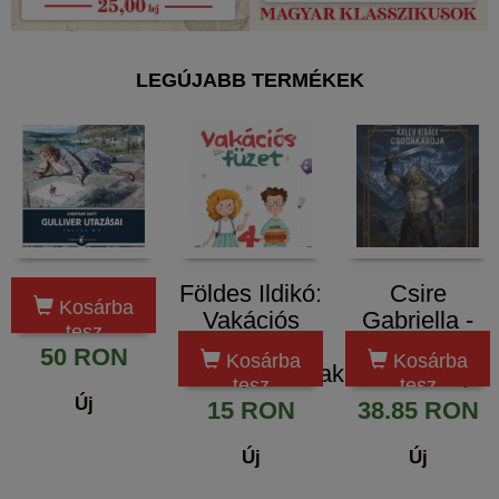
LEGÚJABB TERMÉKEK
A Gulliver
Földes Ildikó:
Csire
Kosárba
utazásai
Vakációs
Gabriella -
tesz
füzet 4.
Kalev király
50 RON
Kosárba
Kosárba
osztályosoknak
csodakardja
tesz
tesz
Új
15 RON
38.85 RON
Új
Új