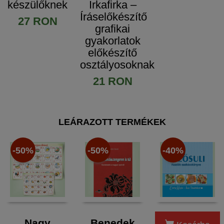
készülőknek
Irkafirka –
Íráselőkészítő
27 RON
grafikai
gyakorlatok
előkészítő
osztályosoknak
21 RON
LEÁRAZOTT TERMÉKEK
-50%
-50%
-40%
Nagy
Benedek
Főzősuli