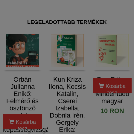
LEGELADOTTABB TERMÉKEK
Orbán
Kun Kriza
​Pap Erika-
Julianna
Ilona, Kocsis
Nóra:
Kosárba
tesz
Enikő:
Katalin,
Mindentudó
Felmérő és
Cserei
magyar
ösztönző
Izabella,
10 RON
matek -
Dobrila Irén,
Tesztek
Gergely
Kosárba
tesz
képességvizsgára
Erika: