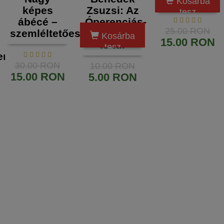
Kosárba
képes
Zsuzsi: Az
tesz
ábécé –
Óperenciás-
25.00 RON
szemléltetőeszköz
tengeren
Kosárba
15.00 RON
is túl
tesz
temény
30.00 RON
10.00 RON
15.00 RON
5.00 RON