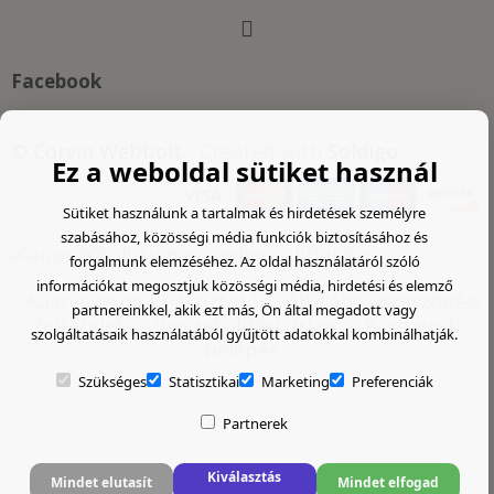
Facebook
© Corvin Webbolt
- Created with
Soldigo
Ez a weboldal sütiket használ
Sütiket használunk a tartalmak és hirdetések személyre
szabásához, közösségi média funkciók biztosításához és
forgalmunk elemzéséhez. Az oldal használatáról szóló
információkat megosztjuk közösségi média, hirdetési és elemző
Adatvédelmi tájékoztató
Általános szerződési
partnereinkkel, akik ezt más, Ön által megadott vagy
feltételek
Visszaküldési űrlap
Partnerek
szolgáltatásaik használatából gyűjtött adatokkal kombinálhatják.
belépés
Szükséges
Statisztikai
Marketing
Preferenciák
Partnerek
Kiválasztás
Mindet elutasít
Mindet elfogad