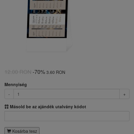
12.00 RON
-70%
3.60 RON
Mennyiség
-
+
Másold be az ajándék utalvány kódot
Kosárba tesz