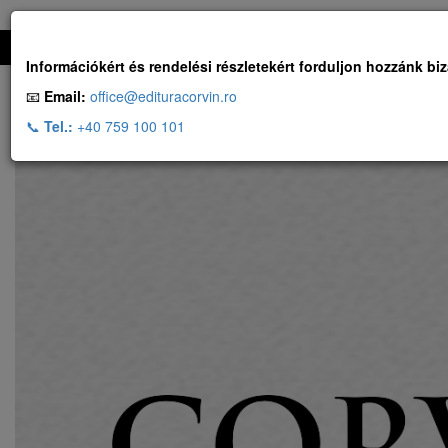
Ingyenes szállítás, ha a rendelés több, mint 500 RON
Információkért és rendelési részletekért forduljon hozzánk bi
📧
Email:
office@edituracorvin.ro
📞
Tel.:
+40 759 100 101