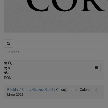
Toggle
0
navigati
0
RON
Főoldal
/
Shop
/
Összes Kiadó
/ Colecția retro - Calendar de
birou 2026