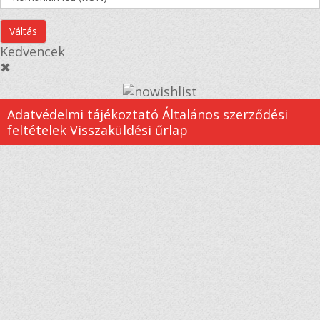
Váltás
Kedvencek
✖
Adatvédelmi tájékoztató
Általános szerződési
feltételek
Visszaküldési űrlap