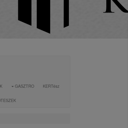
K
GASZTRO
KERTész
OTESZEK