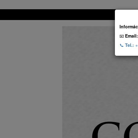
Informác
📧
Email:
📞
Tel.:
+