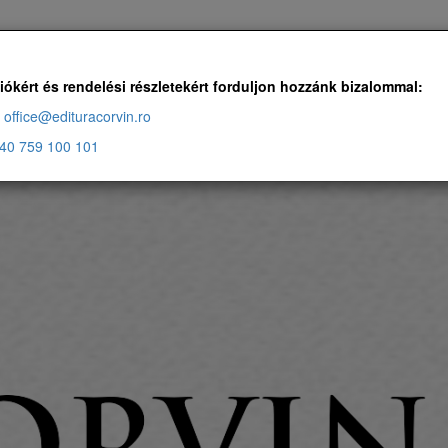
Ingyenes szállítás, ha a rendelés több, mint 500 RON
iókért és rendelési részletekért forduljon hozzánk bizalommal:
office@edituracorvin.ro
40 759 100 101