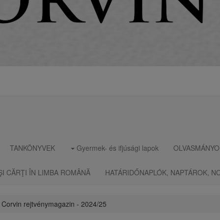
TANKÖNYVEK
Gyermek- és ifjúsági lapok
OLVASMÁNYO
ŞI CĂRŢI ÎN LIMBA ROMÂNĂ
HATÁRIDŐNAPLÓK, NAPTÁROK, N
 Corvin rejtvénymagazin - 2024/25