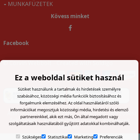
MUNKAFÜZETEK
Kövess minket
Facebook
© Corvin Webbolt
- Created with
Soldigo
Ez a weboldal sütiket használ
Sütiket használunk a tartalmak és hirdetések személyre
szabásához, közösségi média funkciók biztosításához és
forgalmunk elemzéséhez. Az oldal használatáról szóló
információkat megosztjuk közösségi média, hirdetési és elemző
Adatvédelmi tájékoztató
Általános szerződési
partnereinkkel, akik ezt más, Ön által megadott vagy
feltételek
Visszaküldési űrlap
Partnerek
szolgáltatásaik használatából gyűjtött adatokkal kombinálhatják.
belépés
Szükséges
Statisztikai
Marketing
Preferenciák