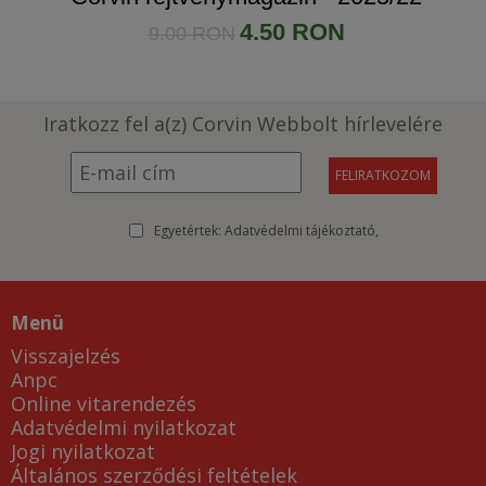
4.50 RON
9.00 RON
Iratkozz fel a(z) Corvin Webbolt hírlevelére
Egyetértek:
Adatvédelmi tájékoztató
Menü
Visszajelzés
Anpc
Online vitarendezés
Adatvédelmi nyilatkozat
Jogi nyilatkozat
Általános szerződési feltételek