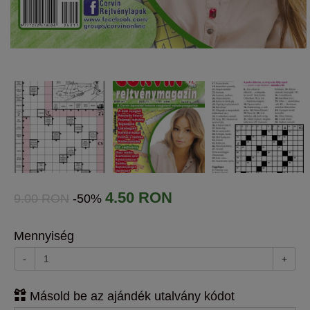
4.50 RON
9.00 RON
-50%
Mennyiség
-
+
Másold be az ajándék utalvány kódot