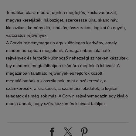
Tematika: olasz módra, ugrik a megfejtés, kockavadászat,
magvas keretjáték, hálósziget, szerkessze újra, skandináv,
klasszikus, kemény dió, kihúzós, összerakós, logikai és egyéb,
változatos rejtvények.
A Corvin rejtvénymagazin egy különleges kiadvány, amely
minden hónapban megjelenik. A magazinban található
rejtvények és fejtörők különböző nehézségi szinteken készültek,
így mindenki megtalálhatja a számára megfelelő kihívást. A
magazinban található rejtvények és fejtörők között
megtalálhatóak a klasszikusok, mint a szókeresők, a
számkeresők, a kirakósok, a számítási feladatok, a logikai
feladatok és még sok más. A Corvin rejtvénymagazin egy kiváló
módja annak, hogy szórakozzon és kihívást találjon.