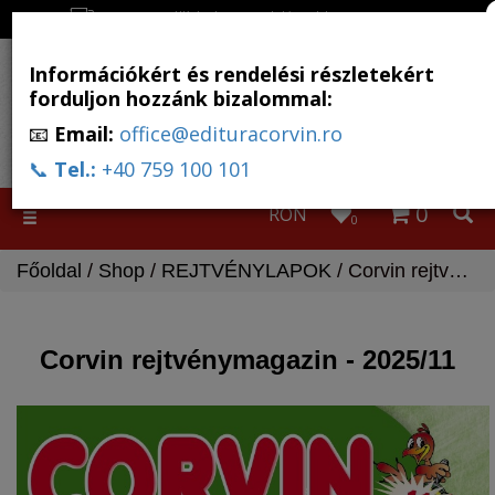
Ingyenes szállítás, ha a rendelés több, mint 500 RON
Információkért és rendelési részletekért
forduljon hozzánk bizalommal:
📧
Email:
office@edituracorvin.ro
📞
Tel.:
+40 759 100 101
0
RON
Toggle
0
navigation
Főoldal
/
Shop
/
REJTVÉNYLAPOK
/ Corvin rejtvénymagazin - 2025/11
Corvin rejtvénymagazin - 2025/11