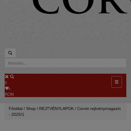
Toggle
0
navigati
0
RON
Főoldal
/
Shop
/
REJTVÉNYLAPOK
/ Corvin rejtvénymagazin
- 2025/1