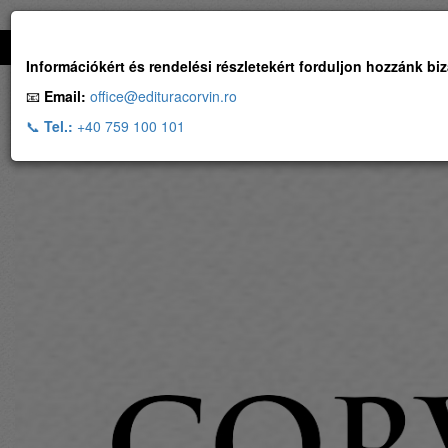
Ingyenes szállítás, ha a rendelés több, mint 500 RON
Információkért és rendelési részletekért forduljon hozzánk bi
📧
Email:
office@edituracorvin.ro
📞
Tel.:
+40 759 100 101