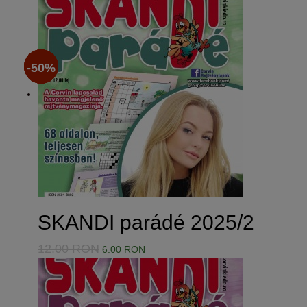
-50%
-50%
-50%
-50%
SKANDI parádé 2025/2
12.00 RON
6.00 RON