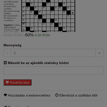
9.00 RON
-50%
4.50 RON
Mennyiség
-
+
Másold be az ajándék utalvány kódot
Kosárba tesz
Hozzáadás a kedvencekhez
Ellenőrizd a szállítási időt