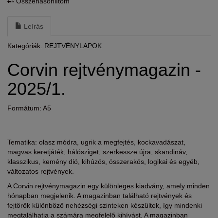
Összehasonlítom
Leírás
Kategóriák:
REJTVÉNYLAPOK
Corvin rejtvénymagazin -
2025/1.
Formátum: A5
Tematika: olasz módra, ugrik a megfejtés, kockavadászat,
magvas keretjáték, hálósziget, szerkessze újra, skandináv,
klasszikus, kemény dió, kihúzós, összerakós, logikai és egyéb,
változatos rejtvények.
A Corvin rejtvénymagazin egy különleges kiadvány, amely minden
hónapban megjelenik. A magazinban található rejtvények és
fejtörők különböző nehézségi szinteken készültek, így mindenki
megtalálhatja a számára megfelelő kihívást. A magazinban