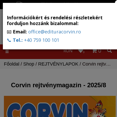
Ingyenes szállítás, ha a rendelés több, mint 500 RON
Információkért és rendelési részletekért
forduljon hozzánk bizalommal:
📧
Email:
office@edituracorvin.ro
📞
Tel.:
+40 759 100 101
0
RON
Toggle
0
navigation
Főoldal
/
Shop
/
REJTVÉNYLAPOK
/ Corvin rejtvénymagazin - 2025/8
Corvin rejtvénymagazin - 2025/8