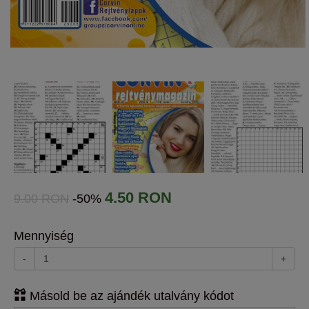
4.50 RON
9.00 RON
-50%
Mennyiség
-
+
Másold be az ajándék utalvány kódot