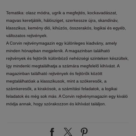
Tematika: olasz módra, ugrik a megfejtés, kockavadászat,
magvas keretjáték, hálósziget, szerkessze újra, skandináv,
klasszikus, kemény dió, kihúzós, összerakós, logikai és egyéb,
változatos rejtvények.
A Corvin rejtvénymagazin egy különleges kiadvány, amely
minden hónapban megjelenik. A magazinban található
rejtvények és fejtörők különböző nehézségi szinteken készültek,
így mindenki megtalálhatja a számára megfelelő kihívást. A
magazinban található rejtvények és fejtörők között
megtalálhatóak a klasszikusok, mint a szókeresők, a
számkeresők, a kirakósok, a számítási feladatok, a logikai
feladatok és még sok más. A Corvin rejtvénymagazin egy kiváló
módja annak, hogy szórakozzon és kihívást találjon.