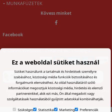
MUNKAFÜZETEK
Kövess minket
Facebook
© Corvin Webbolt
- Created with
Soldigo
Ez a weboldal sütiket használ
Sütiket használunk a tartalmak és hirdetések személyre
szabásához, közösségi média funkciók biztosításához és
forgalmunk elemzéséhez. Az oldal használatáról szóló
információkat megosztjuk közösségi média, hirdetési és elemző
Adatvédelmi tájékoztató
Általános szerződési
partnereinkkel, akik ezt más, Ön által megadott vagy
feltételek
Visszaküldési űrlap
Partnerek
szolgáltatásaik használatából gyűjtött adatokkal kombinálhatják.
belépés
Szükséges
Statisztikai
Marketing
Preferenciák