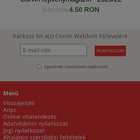
4.50 RON
9.00 RON
Iratkozz fel a(z) Corvin Webbolt hírlevelére
Egyetértek:
Adatvédelmi tájékoztató
Menü
Visszajelzés
Anpc
Online vitarendezés
Adatvédelmi nyilatkozat
Jogi nyilatkozat
Általános szerződési feltételek