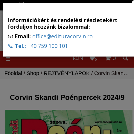
Ingyenes szállítás, ha a rendelés több, mint 500 RON
Információkért és rendelési részletekért
forduljon hozzánk bizalommal:
📧
Email:
office@edituracorvin.ro
📞
Tel.:
+40 759 100 101
0
RON
Toggle
0
navigation
Főoldal
/
Shop
/
REJTVÉNYLAPOK
/ Corvin Skandi Poénpercek 2024/9
Corvin Skandi Poénpercek 2024/9