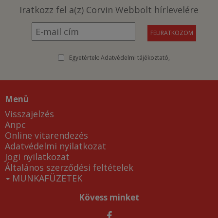
Iratkozz fel a(z) Corvin Webbolt hírlevelére
Egyetértek:
Adatvédelmi tájékoztató
Menü
Visszajelzés
Anpc
Online vitarendezés
Adatvédelmi nyilatkozat
Jogi nyilatkozat
Általános szerződési feltételek
MUNKAFÜZETEK
Kövess minket