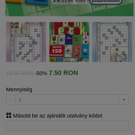
7.50 RON
15.00 RON
-50%
Mennyiség
-
+
Másold be az ajándék utalvány kódot