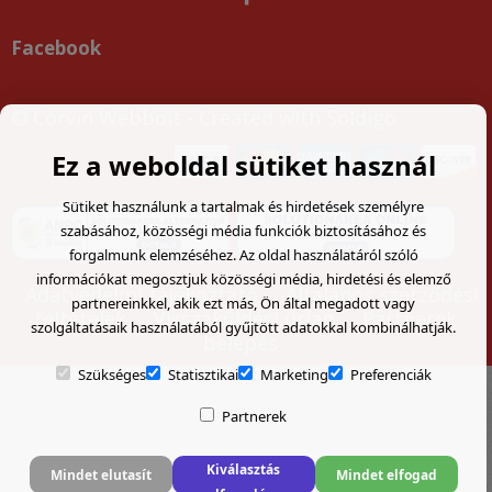
Facebook
© Corvin Webbolt
- Created with
Soldigo
Ez a weboldal sütiket használ
Sütiket használunk a tartalmak és hirdetések személyre
szabásához, közösségi média funkciók biztosításához és
forgalmunk elemzéséhez. Az oldal használatáról szóló
információkat megosztjuk közösségi média, hirdetési és elemző
Adatvédelmi tájékoztató
Általános szerződési
partnereinkkel, akik ezt más, Ön által megadott vagy
feltételek
Visszaküldési űrlap
Partnerek
szolgáltatásaik használatából gyűjtött adatokkal kombinálhatják.
belépés
Szükséges
Statisztikai
Marketing
Preferenciák
Partnerek
Kiválasztás
Mindet elutasít
Mindet elfogad