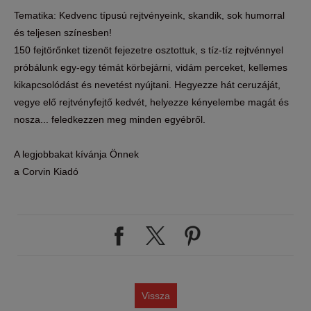
Tematika: Kedvenc típusú rejtvényeink, skandik, sok humorral
és teljesen színesben!
150 fejtörőnket tizenöt fejezetre osztottuk, s tíz-tíz rejtvénnyel
próbálunk egy-egy témát körbejárni, vidám perceket, kellemes
kikapcsolódást és nevetést nyújtani. Hegyezze hát ceruzáját,
vegye elő rejtvényfejtő kedvét, helyezze kényelembe magát és
nosza... feledkezzen meg minden egyébről.
A legjobbakat kívánja Önnek
a Corvin Kiadó
Vissza