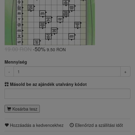
19.00 RON
-50%
9.50 RON
Mennyiség
-
+
Másold be az ajándék utalvány kódot
Kosárba tesz
Hozzáadás a kedvencekhez
Ellenőrizd a szállítási időt