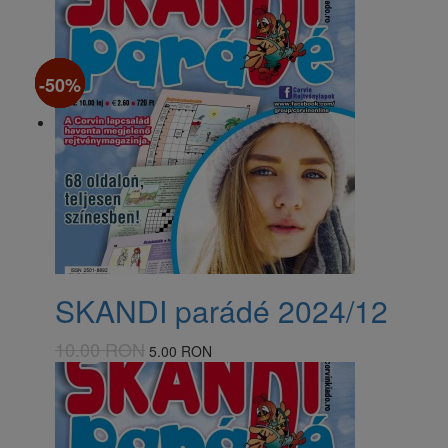
-50%
-50%
-50%
-50%
SKANDI parádé 2024/12
10.00 RON
5.00 RON