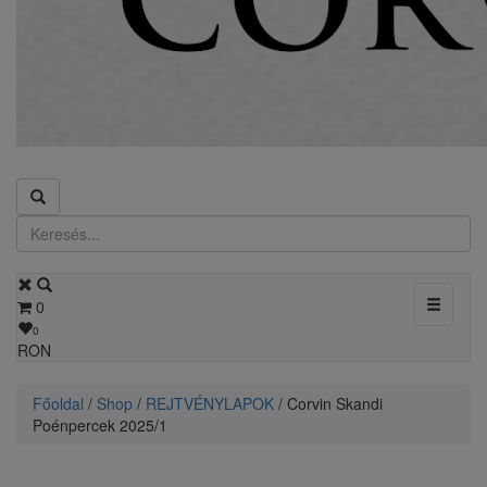
Toggle
0
navigati
0
RON
Főoldal
/
Shop
/
REJTVÉNYLAPOK
/ Corvin Skandi
Poénpercek 2025/1