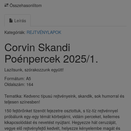
Összehasonlítom
Leírás
Kategóriák:
REJTVÉNYLAPOK
Corvin Skandi
Poénpercek 2025/1.
Lazítsunk, szórakozzunk együtt!
Formátum: A5
Oldalszám: 164
Tematika: Kedvenc típusú rejtvényeink, skandik, sok humorral és
teljesen színesben!
150 fejtörőnket tizenöt fejezetre osztottuk, s tíz-tíz rejtvénnyel
próbálunk egy-egy témát körbejárni, vidám perceket, kellemes
kikapcsolódást és nevetést nyújtani. Hegyezze hát ceruzáját,
vegye elő rejtvényfejtő kedvét, helyezze kényelembe magát és