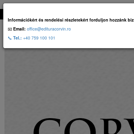
Ingyenes szállítás, ha a rendelés több, mint 500 RON
Információkért és rendelési részletekért forduljon hozzánk bi
📧
Email:
office@edituracorvin.ro
📞
Tel.:
+40 759 100 101