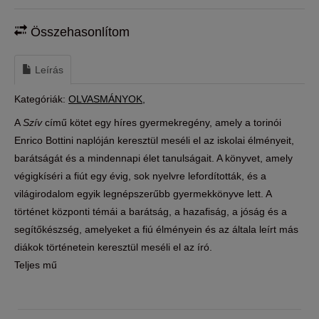
Összehasonlítom
Leírás
Kategóriák:
OLVASMÁNYOK
A
Szív
című kötet egy híres gyermekregény, amely a torinói
Enrico Bottini naplóján keresztül meséli el az iskolai élményeit,
barátságát és a mindennapi élet tanulságait. A könyvet, amely
végigkíséri a fiút egy évig, sok nyelvre lefordították, és a
világirodalom egyik legnépszerűbb gyermekkönyve lett. A
történet központi témái a barátság, a hazafiság, a jóság és a
segítőkészség, amelyeket a fiú élményein és az általa leírt más
diákok történetein keresztül meséli el az író.
Teljes mű