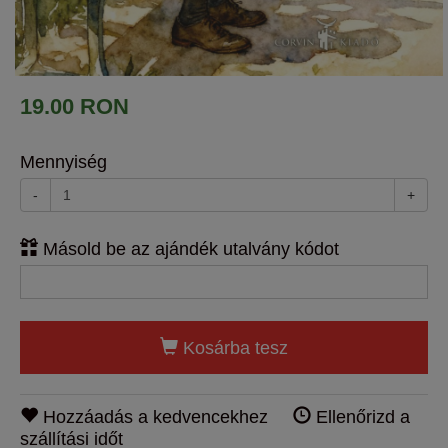
19.00 RON
Mennyiség
-
+
Másold be az ajándék utalvány kódot
Kosárba tesz
Hozzáadás a kedvencekhez
Ellenőrizd a
szállítási időt