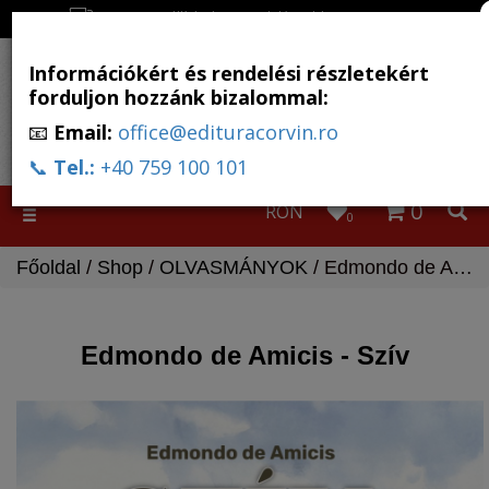
Ingyenes szállítás, ha a rendelés több, mint 500 RON
Információkért és rendelési részletekért
forduljon hozzánk bizalommal:
📧
Email:
office@edituracorvin.ro
📞
Tel.:
+40 759 100 101
0
RON
Toggle
0
navigation
Főoldal
/
Shop
/
OLVASMÁNYOK
/ Edmondo de Amicis - Szív
Edmondo de Amicis - Szív