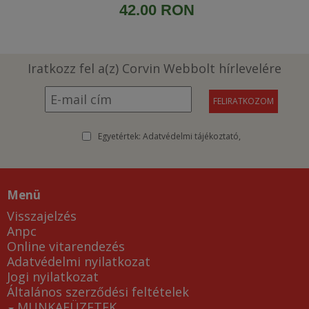
42.00 RON
Iratkozz fel a(z) Corvin Webbolt hírlevelére
Egyetértek:
Adatvédelmi tájékoztató
Menü
Visszajelzés
Anpc
Online vitarendezés
Adatvédelmi nyilatkozat
Jogi nyilatkozat
Általános szerződési feltételek
MUNKAFÜZETEK