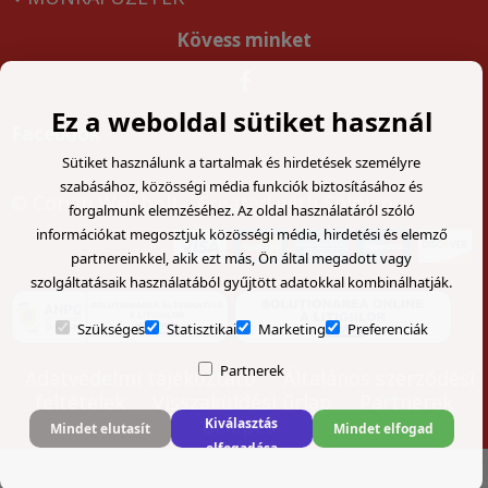
Kövess minket
Ez a weboldal sütiket használ
Facebook
Sütiket használunk a tartalmak és hirdetések személyre
szabásához, közösségi média funkciók biztosításához és
© Corvin Webbolt
- Created with
Soldigo
forgalmunk elemzéséhez. Az oldal használatáról szóló
információkat megosztjuk közösségi média, hirdetési és elemző
partnereinkkel, akik ezt más, Ön által megadott vagy
szolgáltatásaik használatából gyűjtött adatokkal kombinálhatják.
Szükséges
Statisztikai
Marketing
Preferenciák
Partnerek
Adatvédelmi tájékoztató
Általános szerződési
feltételek
Visszaküldési űrlap
Partnerek
belépés
Kiválasztás
Mindet elutasít
Mindet elfogad
elfogadása