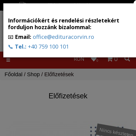
Ingyenes szállítás, ha a rendelés több, mint 500 RON
Információkért és rendelési részletekért
forduljon hozzánk bizalommal:
📧
Email:
office@edituracorvin.ro
📞
Tel.:
+40 759 100 101
0
RON
Toggle
0
navigation
Főoldal
/
Shop
/ Előfizetések
Előfizetések
Nincs készleten