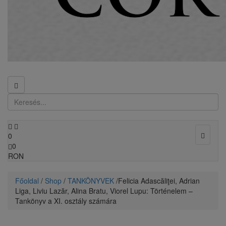
Toggle
0
navigat
0
RON
Főoldal
/
Shop
/
TANKÖNYVEK
/ ​Felicia Adascăliţei, Adrian
Liga, Liviu Lazăr, Alina Bratu, Viorel Lupu: Történelem –
Tankönyv a XI. osztály számára