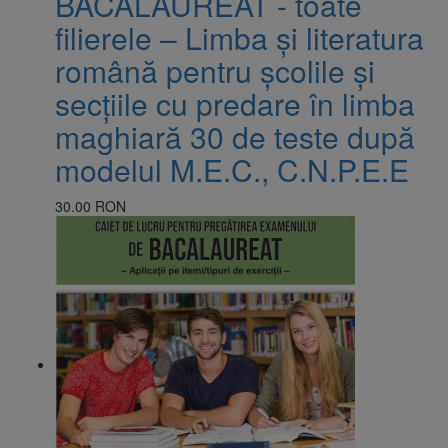
BACALAUREAT - toate
filierele – Limba și literatura
română pentru școlile și
secțiile cu predare în limba
maghiară 30 de teste după
modelul M.E.C., C.N.P.E.E
30.00 RON