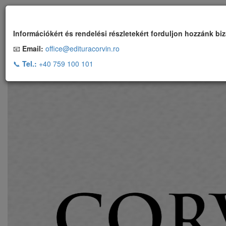
Ingyenes szállítás, ha a rendelés több, mint 500 RON
Információkért és rendelési részletekért forduljon hozzánk bi
📧
Email:
office@edituracorvin.ro
📞
Tel.:
+40 759 100 101