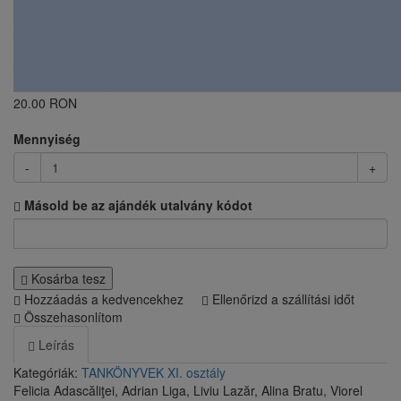
20.00 RON
Mennyiség
-
+
Másold be az ajándék utalvány kódot
Kosárba tesz
Hozzáadás a kedvencekhez
Ellenőrizd a szállítási időt
Összehasonlítom
Leírás
Kategóriák:
TANKÖNYVEK
XI. osztály
Felicia Adascăliţei, Adrian Liga, Liviu Lazăr, Alina Bratu, Viorel