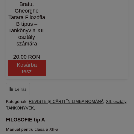
Bratu,
Gheorghe
Tarara Filozófia
B típus –
Tankönyv a XII.
osztály
számára
20.00 RON
Kosárba
tesz
Leírás
Kategóriák:
REVISTE ŞI CĂRŢI ÎN LIMBA ROMÂNĂ
XII. osztály
TANKÖNYVEK
FILOSOFIE tip A
Manual pentru clasa a XII-a