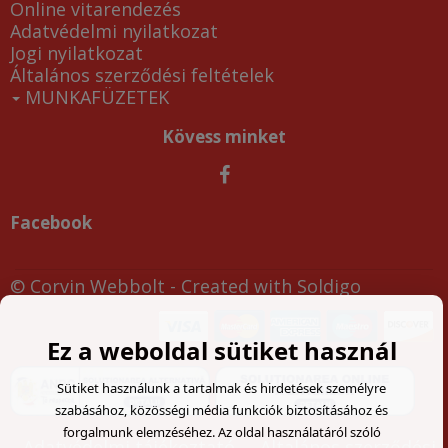
Online vitarendezés
Adatvédelmi nyilatkozat
Jogi nyilatkozat
Általános szerződési feltételek
MUNKAFÜZETEK
Kövess minket
Facebook
© Corvin Webbolt
- Created with
Soldigo
Ez a weboldal sütiket használ
Sütiket használunk a tartalmak és hirdetések személyre
szabásához, közösségi média funkciók biztosításához és
forgalmunk elemzéséhez. Az oldal használatáról szóló
Adatvédelmi tájékoztató
Általános szerződési