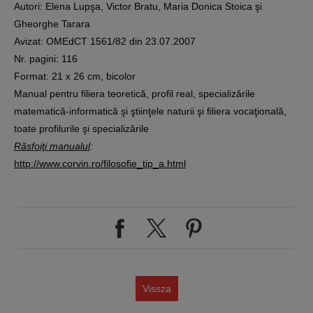
Autori: Elena Lupşa, Victor Bratu, Maria Donica Stoica şi
Gheorghe Tarara
Avizat: OMEdCT 1561/82 din 23.07.2007
Nr. pagini: 116
Format: 21 x 26 cm, bicolor
Manual pentru filiera teoretică, profil real, specializările
matematică-informatică şi ştiinţele naturii şi filiera vocaţională,
toate profilurile şi specializările
Răsfoiţi manualul
:
http://www.corvin.ro/filosofie_tip_a.html
Vissza