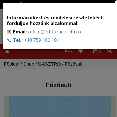
Ingyenes szállítás, ha a rendelés több, mint 500 RON
Információkért és rendelési részletekért
forduljon hozzánk bizalommal:
📧
Email:
office@edituracorvin.ro
📞
Tel.:
+40 759 100 101
0
RON
Toggle
0
navigation
Főoldal
/
Shop
/
GASZTRO
/ Főzősuli
Főzősuli