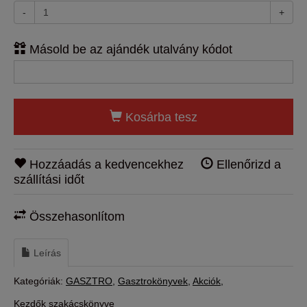
-
+
Másold be az ajándék utalvány kódot
Kosárba tesz
Hozzáadás a kedvencekhez
Ellenőrizd a
szállítási időt
Összehasonlítom
Leírás
Kategóriák:
GASZTRO
Gasztrokönyvek
Akciók
Kezdők szakácskönyve