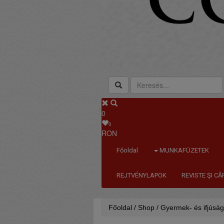
0
0
RON
Főoldal
MUNKAFÜZETEK
REJTVÉNYLAPOK
REVISTE ŞI C
Főoldal
/
Shop
/
Gyermek- és ifjúság