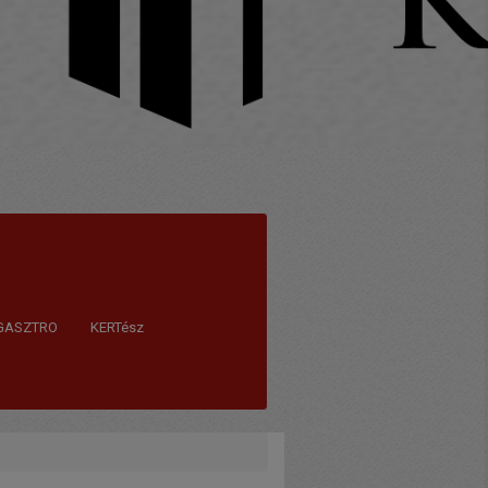
GASZTRO
KERTész