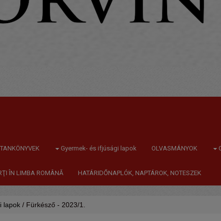
TANKÖNYVEK
Gyermek- és ifjúsági lapok
OLVASMÁNYOK
ĂRŢI ÎN LIMBA ROMÂNĂ
HATÁRIDŐNAPLÓK, NAPTÁROK, NOTESZEK
i lapok
/ Fürkésző - 2023/1.