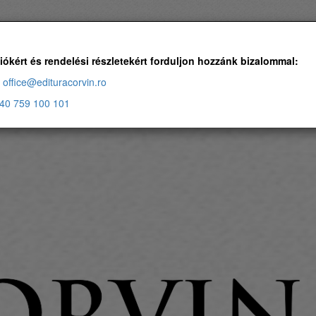
Ingyenes szállítás, ha a rendelés több, mint 500 RON
iókért és rendelési részletekért forduljon hozzánk bizalommal:
office@edituracorvin.ro
40 759 100 101