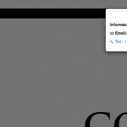
Informác
📧
Email:
📞
Tel.:
+