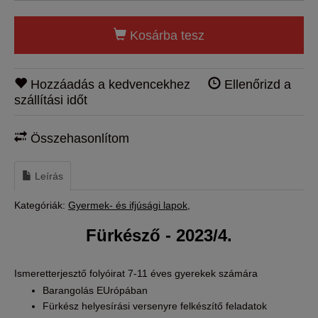
Kosárba tesz
Hozzáadás a kedvencekhez
Ellenőrizd a
szállítási időt
Összehasonlítom
Leírás
Kategóriák:
Gyermek- és ifjúsági lapok
Fürkésző - 2023/4.
Ismeretterjesztő folyóirat 7-11 éves gyerekek számára
Barangolás EUrópában
Fürkész helyesírási versenyre felkészítő feladatok