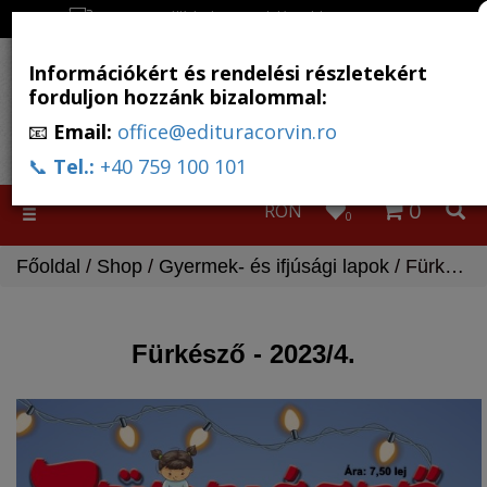
Ingyenes szállítás, ha a rendelés több, mint 500 RON
Információkért és rendelési részletekért
forduljon hozzánk bizalommal:
📧
Email:
office@edituracorvin.ro
📞
Tel.:
+40 759 100 101
0
RON
Toggle
0
navigation
Főoldal
/
Shop
/
Gyermek- és ifjúsági lapok
/ Fürkésző - 2023/4.
Fürkésző - 2023/4.