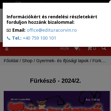
Ingyenes szállítás, ha a rendelés több, mint 500 RON
Információkért és rendelési részletekért
forduljon hozzánk bizalommal:
📧
Email:
office@edituracorvin.ro
📞
Tel.:
+40 759 100 101
0
RON
Toggle
0
navigation
Főoldal
/
Shop
/
Gyermek- és ifjúsági lapok
/ Fürkésző - 2024/2.
Fürkésző - 2024/2.