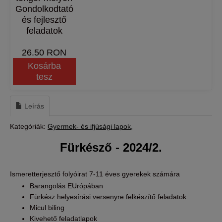
Gondolkodtató
és fejlesztő
feladatok
26.50 RON
Kosárba
tesz
Leírás
Kategóriák:
Gyermek- és ifjúsági lapok
Fürkésző - 2024/2.
Ismeretterjesztő folyóirat 7-11 éves gyerekek számára
Barangolás EUrópában
Fürkész helyesírási versenyre felkészítő feladatok
Micul biling
Kivehető feladatlapok