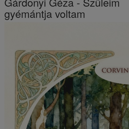
Gárdonyi Géza - Szüleim
gyémántja voltam