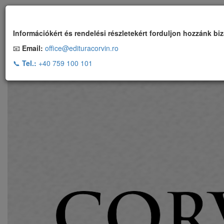
Ingyenes szállítás, ha a rendelés több, mint 500 RON
Információkért és rendelési részletekért forduljon hozzánk bi
📧
Email:
office@edituracorvin.ro
📞
Tel.:
+40 759 100 101