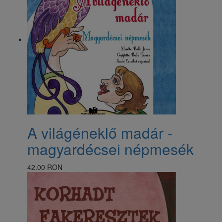
A világéneklő madár -
magyardécsei népmesék
42.00 RON