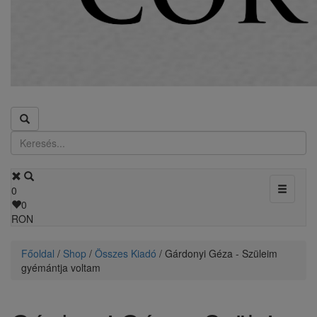
Toggle
0
navigati
0
RON
Főoldal
/
Shop
/
Összes Kiadó
/ Gárdonyi Géza - Szüleim
gyémántja voltam