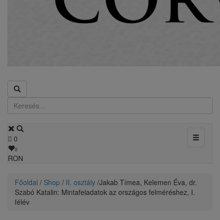
Toggle
0
navigati
0
RON
Főoldal
/
Shop
/
II. osztály
/ ​Jakab Tímea, Kelemen Éva, dr.
Szabó Katalin: Mintafeladatok az országos felméréshez, I.
félév