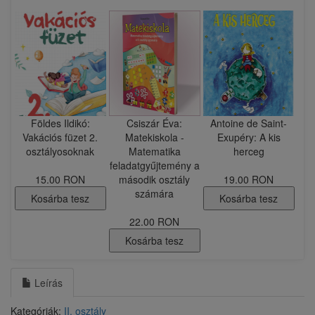
Földes Ildikó:
​Csiszár Éva:
​Antoine de Saint-
Vakációs füzet 2.
Matekiskola -
Exupéry: A kis
osztályosoknak
Matematika
herceg
feladatgyűjtemény a
15.00 RON
második osztály
19.00 RON
számára
Kosárba tesz
Kosárba tesz
22.00 RON
Kosárba tesz
Leírás
Kategóriák:
II. osztály