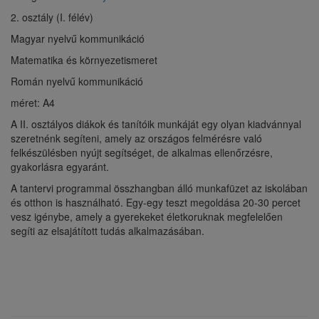
2. osztály (I. félév)
Magyar nyelvű kommunikáció
Matematika és környezetismeret
Román nyelvű kommunikáció
méret: A4
A II. osztályos diákok és tanítóik munkáját egy olyan kiadvánnyal
szeretnénk segíteni, amely az országos felmérésre való
felkészülésben nyújt segítséget, de alkalmas ellenőrzésre,
gyakorlásra egyaránt.
A tantervi programmal összhangban álló munkafüzet az iskolában
és otthon is használható. Egy-egy teszt megoldása 20-30 percet
vesz igénybe, amely a gyerekeket életkoruknak megfelelően
segíti az elsajátított tudás alkalmazásában.