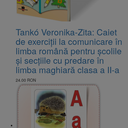
​Tankó Veronika-Zita: Caiet
de exerciții la comunicare în
limba română pentru școlile
și secțiile cu predare în
limba maghiară clasa a II-a
24.00 RON