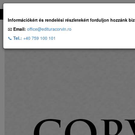
Ingyenes szállítás, ha a rendelés több, mint 500 RON
Információkért és rendelési részletekért forduljon hozzánk bi
📧
Email:
office@edituracorvin.ro
📞
Tel.:
+40 759 100 101