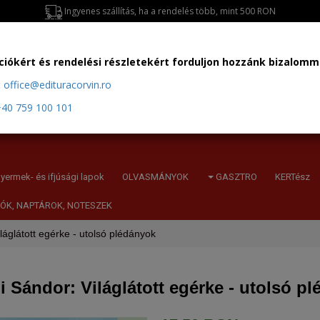
Ingyenes szállítás, ha a rendelés több, mint 500 RON
iókért és rendelési részletekért forduljon hozzánk bizalomm
:
office@edituracorvin.ro
40 759 100 101
yermek- és ifjúsági lapok
OLVASMÁNYOK
GASZTRO
KERTész
ÓK, NAPTÁROK, NOTESZEK
láglátott egérke - utolsó plédányok
 Sándor: Világlátott egérke - utolsó p