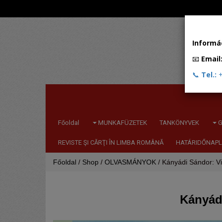
Informác
📧
Email
📞
Tel.:
+
Főoldal
MUNKAFÜZETEK
TANKÖNYVEK
G
REVISTE ŞI CĂRŢI ÎN LIMBA ROMÂNĂ
HATÁRIDŐNAPL
Főoldal
/
Shop
/
OLVASMÁNYOK
/ Kányádi Sándor: Vi
Kányádi