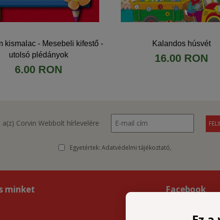
 kismalac - Mesebeli kifestő -
Kalandos húsvét
utolsó plédányok
16.00 RON
6.00 RON
l a(z) Corvin Webbolt hírlevelére
Egyetértek:
Adatvédelmi tájékoztató
s minket
Facebook
Ez a