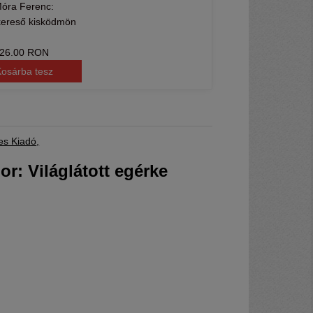
óra Ferenc:
kereső kisködmön
26.00 RON
osárba tesz
es Kiadó
r: Világlátott egérke