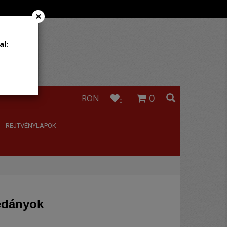
×
al:
0
RON
0
REJTVÉNYLAPOK
lédányok