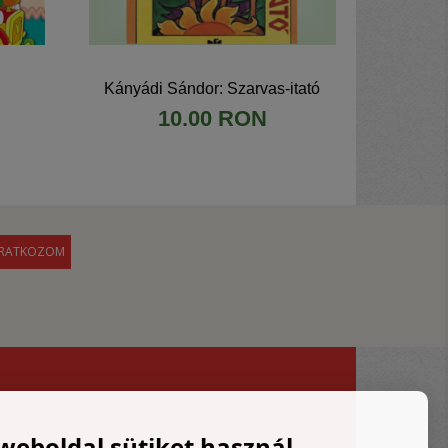
Kányádi Sándor: Szarvas-itató
10.00 RON
 weboldal sütiket használ