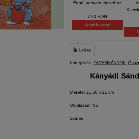
Égből pottyant játszóház
M
Kincs
7.00 RON
Kosárba tesz
K
Leírás
Kategóriák:
OLVASMÁNYOK
Össz
Kányádi Sándo
Mérete: 21,50 x 21 cm
Oldalszám: 96
Színes