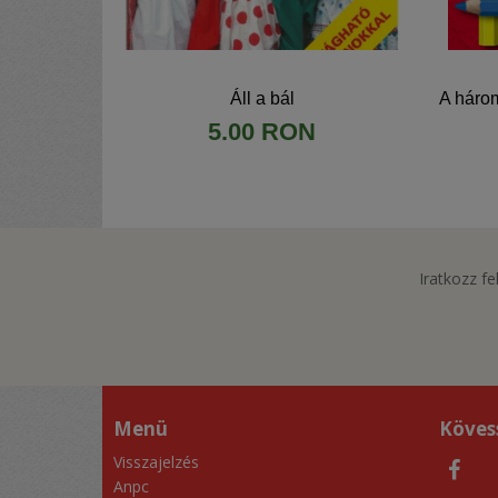
Áll a bál
A három
5.00 RON
Iratkozz fe
Menü
Köves
Visszajelzés
Anpc