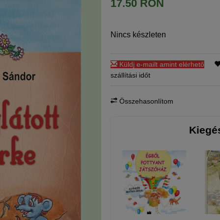
17.50 RON
Nincs készleten
Küldj e-mailt amint elérhető
szállítási időt
Összehasonlítom
Kiegé