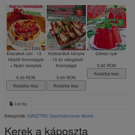
Évszakok ízei - 13. -
Húsbarátok könyve
​Ízletes nyár
Hűsítő finomságok
- 10 év válogatott
+ Nyári receptek
finomságai
5.00 RON
Kosárba tesz
5.00 RON
5.00 RON
Kosárba tesz
Kosárba tesz
Leírás
Kategóriák:
GASZTRO
Gasztrokönyvek
Akciók
Kerek a káposzta