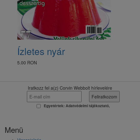
​Ízletes nyár
5.00 RON
Iratkozz fel a(z) Corvin Webbolt hírlevelére
Egyetértek:
Adatvédelmi tájékoztató
Menü
Visszajelzés