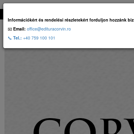
Ingyenes szállítás, ha a rendelés több, mint 500 RON
Információkért és rendelési részletekért forduljon hozzánk bi
📧
Email:
office@edituracorvin.ro
📞
Tel.:
+40 759 100 101