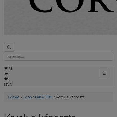
Toggle
0
navigati
0
RON
Főoldal
/
Shop
/
GASZTRO
/ Kerek a káposzta