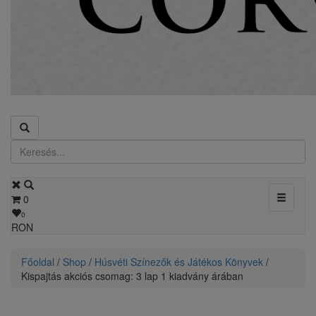
Toggle
0
navigati
0
RON
Főoldal
/
Shop
/
Húsvéti Színezők és Játékos Könyvek
/
Kispajtás akciós csomag: 3 lap 1 kiadvány árában