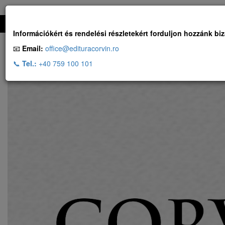
Ingyenes szállítás, ha a rendelés több, mint 500 RON
Információkért és rendelési részletekért forduljon hozzánk bi
📧
Email:
office@edituracorvin.ro
📞
Tel.:
+40 759 100 101