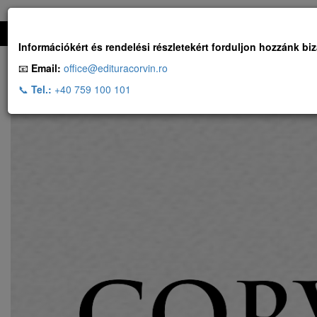
Ingyenes szállítás, ha a rendelés több, mint 500 RON
Információkért és rendelési részletekért forduljon hozzánk bi
📧
Email:
office@edituracorvin.ro
📞
Tel.:
+40 759 100 101