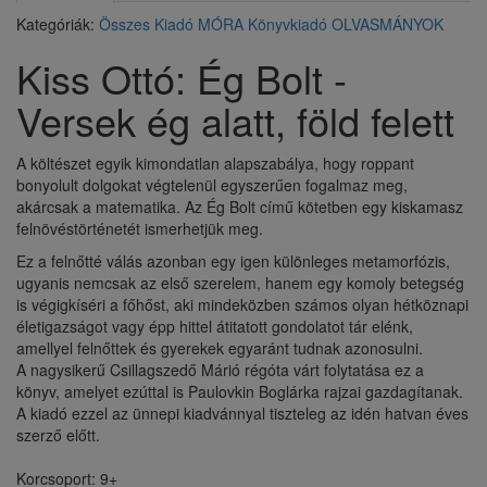
Kategóriák:
Összes Kiadó
MÓRA Könyvkiadó
OLVASMÁNYOK
Kiss Ottó: Ég Bolt -
Versek ég alatt, föld felett
A költészet egyik kimondatlan alapszabálya, hogy roppant
bonyolult dolgokat végtelenül egyszerűen fogalmaz meg,
akárcsak a matematika. Az Ég Bolt című kötetben egy kiskamasz
felnövéstörténetét ismerhetjük meg.
Ez a felnőtté válás azonban egy igen különleges metamorfózis,
ugyanis nemcsak az első szerelem, hanem egy komoly betegség
is végigkíséri a főhőst, aki mindeközben számos olyan hétköznapi
életigazságot vagy épp hittel átitatott gondolatot tár elénk,
amellyel felnőttek és gyerekek egyaránt tudnak azonosulni.
A nagysikerű Csillagszedő Márió régóta várt folytatása ez a
könyv, amelyet ezúttal is Paulovkin Boglárka rajzai gazdagítanak.
A kiadó ezzel az ünnepi kiadvánnyal tiszteleg az idén hatvan éves
szerző előtt.
Korcsoport: 9+