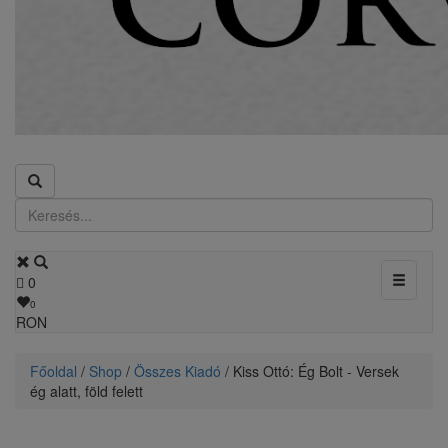
Toggle
0
navigati
0
RON
Főoldal
/
Shop
/
Összes Kiadó
/ Kiss Ottó: Ég Bolt - Versek
ég alatt, föld felett