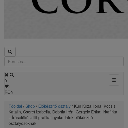
Toggle
0
navigati
0
RON
Főoldal
/
Shop
/
Előkészítő osztály
/ Kun Kriza Ilona, Kocsis
Katalin, Cserei Izabella, Dobrila Irén, Gergely Erika: Irkafirka
– Íráselőkészítő grafikai gyakorlatok előkészítő
osztályosoknak