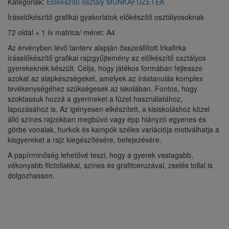
Kategóriák:
Előkészítő osztály
MUNKAFÜZETEK
Íráselőkészítő grafikai gyakorlatok előkészítő osztályosoknak
72 oldal + 1 ív matrica/ méret: A4
Az érvényben lévő tanterv alapján összeállított Irkafirka
íráselőkészítő grafikai rajzgyűjtemény az előkészítő osztályos
gyerekeknek készült. Célja, hogy játékos formában fejlessze
azokat az alapkészségeket, amelyek az írástanulás komplex
tevékenységéhez szükségesek az iskolában. Fontos, hogy
szoktassuk hozzá a gyermeket a füzet használatához,
lapozásához is. Az igényesen elkészített, a kisiskoláshoz közel
álló színes rajzokban megbúvó vagy épp hiányzó egyenes és
görbe vonalak, hurkok és kampók széles variációja motiválhatja a
kisgyereket a rajz kiegészítésére, befejezésére.
A papírminőség lehetővé teszi, hogy a gyerek vastagabb,
vékonyabb filctollakkal, színes és grafitceruzával, zselés tollal is
dolgozhasson.