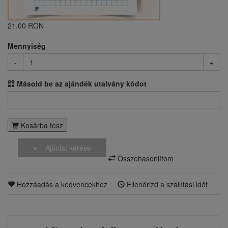
21.00 RON
Mennyiség
-
+
Másold be az ajándék utalvány kódot
Kosárba tesz
Ajánlat kérése
Összehasonlítom
Hozzáadás a kedvencekhez
Ellenőrizd a szállítási időt