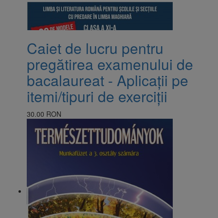
Caiet de lucru pentru
pregătirea examenului de
bacalaureat - Aplicații pe
itemi/tipuri de exerciții
30.00 RON