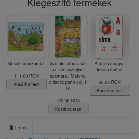
Kiegészítő termékek
Mesék képekben 2.
Szemléltetőeszköz
​A teljes magyar
az I-IV. osztályok
képes ábécé
111.00 RON
számára / ​Material
didactic pentru cl. I-
60.00 RON
Kosárba tesz
IV
Kosárba tesz
100.00 RON
Kosárba tesz
Leírás