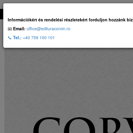
Ingyenes szállítás, ha a rendelés több, mint 500 RON
Információkért és rendelési részletekért forduljon hozzánk bi
📧
Email:
office@edituracorvin.ro
📞
Tel.:
+40 759 100 101