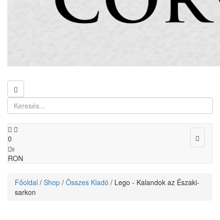
Toggle
0
navigat
0
RON
Főoldal
/
Shop
/
Összes Kiadó
/ Lego - Kalandok az Északi-
sarkon