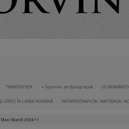
TANKÖNYVEK
Gyermek- és ifjúsági lapok
OLVASMÁNYO
ŞI CĂRŢI ÎN LIMBA ROMÂNĂ
HATÁRIDŐNAPLÓK, NAPTÁROK, N
 Maxi Skandi 2024/11