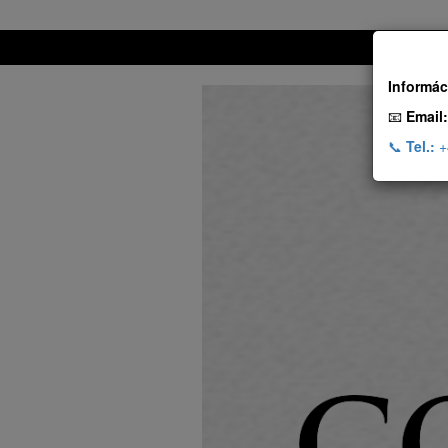
Informác
📧
Email:
📞
Tel.:
+