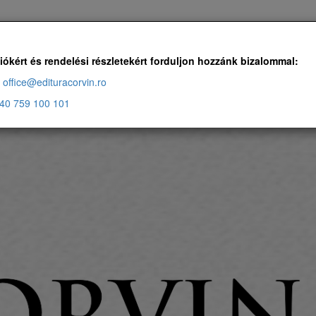
Ingyenes szállítás, ha a rendelés több, mint 500 RON
iókért és rendelési részletekért forduljon hozzánk bizalommal:
office@edituracorvin.ro
40 759 100 101