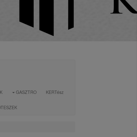
K
GASZTRO
KERTész
OTESZEK