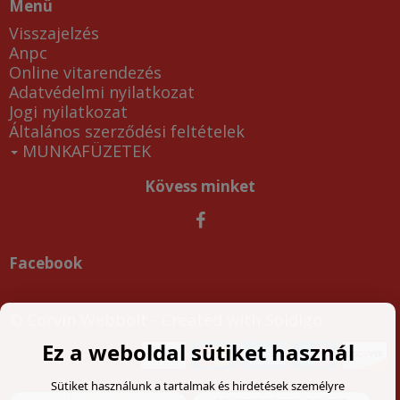
Menü
Visszajelzés
Anpc
Online vitarendezés
Adatvédelmi nyilatkozat
Jogi nyilatkozat
Általános szerződési feltételek
MUNKAFÜZETEK
Kövess minket
Facebook
© Corvin Webbolt
- Created with
Soldigo
Ez a weboldal sütiket használ
Sütiket használunk a tartalmak és hirdetések személyre