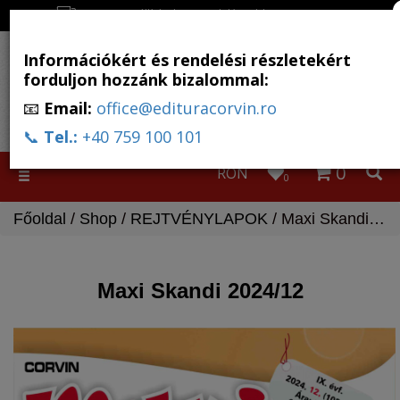
Ingyenes szállítás, ha a rendelés több, mint 500 RON
Információkért és rendelési részletekért
forduljon hozzánk bizalommal:
📧
Email:
office@edituracorvin.ro
📞
Tel.:
+40 759 100 101
0
RON
Toggle
0
navigation
Főoldal
/
Shop
/
REJTVÉNYLAPOK
/ Maxi Skandi 2024/12
Maxi Skandi 2024/12