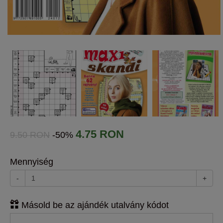
4.75 RON
9.50 RON
-50%
Mennyiség
-
+
Másold be az ajándék utalvány kódot