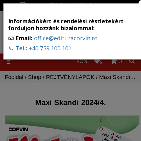
Ingyenes szállítás, ha a rendelés több, mint 500 RON
Információkért és rendelési részletekért
forduljon hozzánk bizalommal:
📧
Email:
office@edituracorvin.ro
📞
Tel.:
+40 759 100 101
0
RON
Toggle
0
navigation
Főoldal
/
Shop
/
REJTVÉNYLAPOK
/ Maxi Skandi 2024/4.
Maxi Skandi 2024/4.