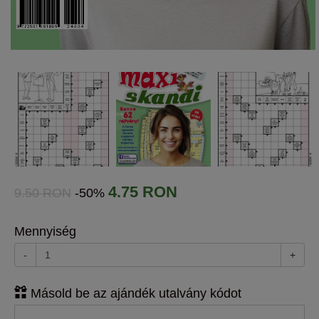
4.75 RON
9.50 RON
-50%
Mennyiség
-
+
Másold be az ajándék utalvány kódot