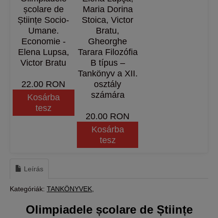
școlare de
Maria Dorina
Științe Socio-
Stoica, Victor
Umane.
Bratu,
Economie -
Gheorghe
Elena Lupsa,
Tarara Filozófia
Victor Bratu
B típus –
Tankönyv a XII.
22.00 RON
osztály
számára
Kosárba
tesz
20.00 RON
Kosárba
tesz
Leírás
Kategóriák:
TANKÖNYVEK
Olimpiadele școlare de Științe