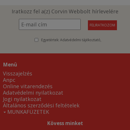
Iratkozz fel a(z) Corvin Webbolt hírlevelére
Egyetértek:
Adatvédelmi tájékoztató
Menü
Visszajelzés
Anpc
Online vitarendezés
Adatvédelmi nyilatkozat
Jogi nyilatkozat
Általános szerződési feltételek
MUNKAFÜZETEK
Kövess minket