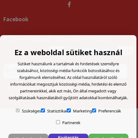
Facebook
© Corvin Webbolt
- Created with
Soldigo
Ez a weboldal sütiket használ
Sütiket használunk a tartalmak és hirdetések személyre
szabásához, közösségi média funkciók biztosításához és
forgalmunk elemzéséhez. Az oldal használatáról szóló
információkat megosztjuk közösségi média, hirdetési és elemző
Adatvédelmi tájékoztató
Általános szerződési
partnereinkkel, akik ezt más, Ön által megadott vagy
feltételek
Visszaküldési űrlap
Partnerek
szolgáltatásaik használatából gyűjtött adatokkal kombinálhatják.
belépés
Szükséges
Statisztikai
Marketing
Preferenciák
Partnerek
Kiválasztás