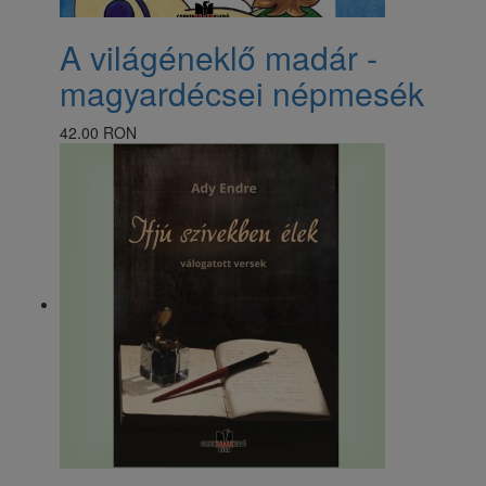
A világéneklő madár -
magyardécsei népmesék
42.00 RON