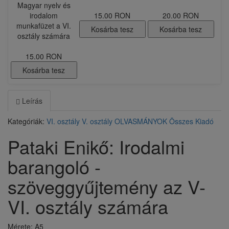
Magyar nyelv és
irodalom
15.00 RON
20.00 RON
munkafüzet a VI.
Kosárba tesz
Kosárba tesz
osztály számára
15.00 RON
Kosárba tesz
Leírás
Kategóriák:
VI. osztály
V. osztály
OLVASMÁNYOK
Összes Kiadó
Pataki Enikő: Irodalmi
barangoló -
szöveggyűjtemény az V-
VI. osztály számára
Mérete: A5