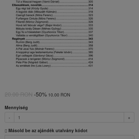
20.00 RON
-50%
10.00 RON
Mennyiség
-
+
Másold be az ajándék utalvány kódot