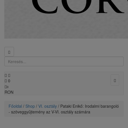
Toggle
0
navigat
0
RON
Főoldal
/
Shop
/
VI. osztály
/ Pataki Enikő: Irodalmi barangoló
- szöveggyűjtemény az V-VI. osztály számára