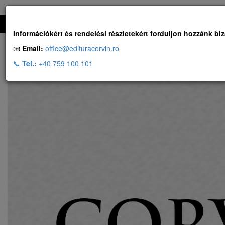
Ingyenes szállítás, ha a rendelés több, mint 500 RON
Információkért és rendelési részletekért forduljon hozzánk bi
📧
Email:
office@edituracorvin.ro
📞
Tel.:
+40 759 100 101