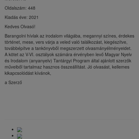
Oldalszám: 448
Kiadás éve: 2021
Kedves Olvasó!
Barangolni hívlak az irodalom világába, megannyi színes, érdekes
történet, mese, vers várja a veled való találkozást, kiegészítve,
továbbépítve a tankönyvből megszerzett olvasmányélményeidet.
A kötet az V-VI. osztályok számára érvényben levő Magyar Nyelv
és Irodalom (anyanyelv) Tantárgyi Program által ajánlott szerzők
műveiből tartalmaz hasznos összeállítást. Jó olvasást, kellemes
kikapcsolódást kívánok,
a Szerző