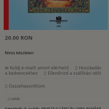
20.00 RON
Nincs készleten
Küldj e-mailt amint elérhető
Hozzáadás
a kedvencekhez
Ellenőrizd a szállítási időt
Összehasonlítom
Leírás
Kategóriák:
IX. osztály
REVISTE ŞI CĂRŢI ÎN LIMBA ROMÂNĂ