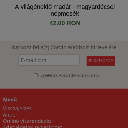
A világéneklő madár - magyardécsei
népmesék
42.00 RON
Iratkozz fel a(z) Corvin Webbolt hírlevelére
Egyetértek:
Adatvédelmi tájékoztató
Menü
Visszajelzés
Anpc
Online vitarendezés
Adatvédelmi nyilatkozat