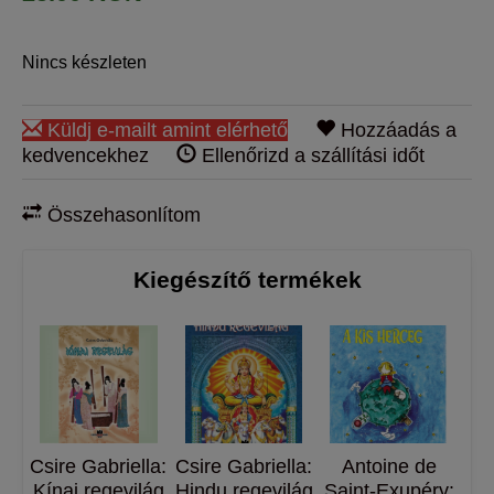
Nincs készleten
Küldj e-mailt amint elérhető
Hozzáadás a
kedvencekhez
Ellenőrizd a szállítási időt
Összehasonlítom
Kiegészítő termékek
Csire Gabriella:
Csire Gabriella:
​Antoine de
Kínai regevilág
Hindu regevilág
Saint-Exupéry: