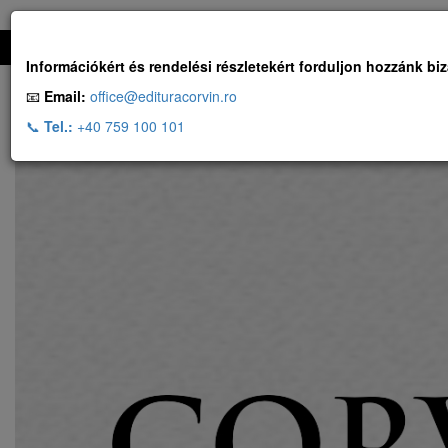
Ingyenes szállítás, ha a rendelés több, mint 500 RON
Információkért és rendelési részletekért forduljon hozzánk bi
📧
Email:
office@edituracorvin.ro
📞
Tel.:
+40 759 100 101