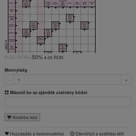
8.00 RON
-50%
4.00 RON
Mennyiség
-
+
Másold be az ajándék utalvány kódot
Kosárba tesz
Hozzáadás a kedvencekhez
Ellenőrizd a szállítási időt