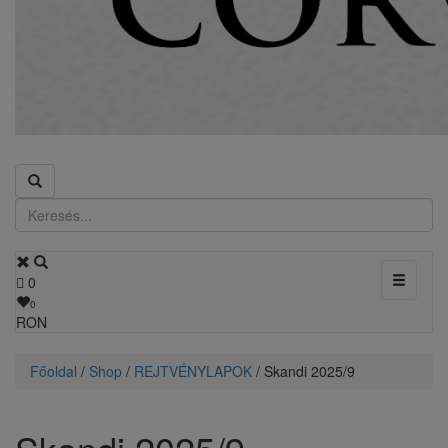
Toggle
0
navigati
0
RON
Főoldal
/
Shop
/
REJTVÉNYLAPOK
/ Skandi 2025/9