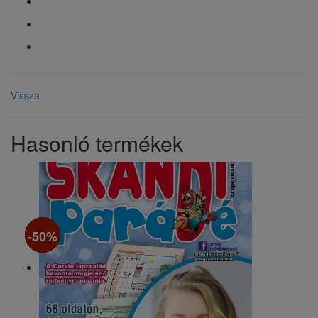
Vissza
Hasonló termékek
-50%
-50%
-50%
-50%