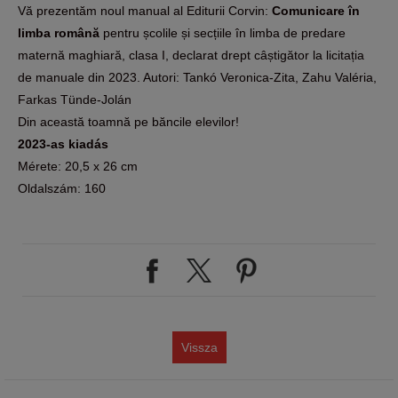
Vă prezentăm noul manual al Editurii Corvin:
Comunicare în
limba română
pentru școlile și secțiile în limba de predare
maternă maghiară, clasa I, declarat drept câștigător la licitația
de manuale din 2023. Autori: Tankó Veronica-Zita, Zahu Valéria,
Farkas Tünde-Jolán
Din această toamnă pe băncile elevilor!
2023-as kiadás
Mérete: 20,5 x 26 cm
Oldalszám: 160
Vissza