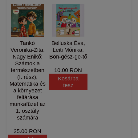
Tankó
​Belluska Éva,
Veronika-Zita,
Leiti Mónika:
Nagy Enikő:
Bön-gész-ge-tő
Számok a
természetben
10.00 RON
(I. rész),
Kosárba
Matematika és
tesz
a környezet
feltárása
munkafüzet az
1. osztály
számára
25.00 RON