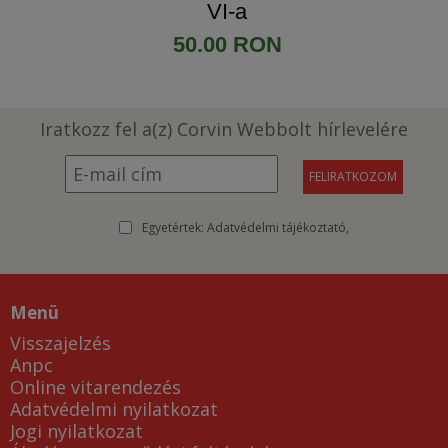
VI-a
50.00 RON
Iratkozz fel a(z) Corvin Webbolt hírlevelére
Egyetértek:
Adatvédelmi tájékoztató
Menü
Visszajelzés
Anpc
Online vitarendezés
Adatvédelmi nyilatkozat
Jogi nyilatkozat