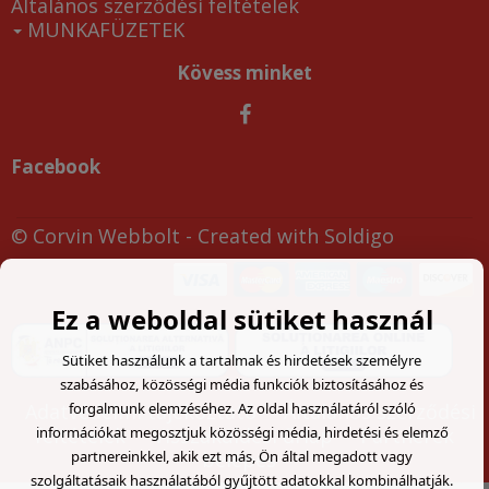
Általános szerződési feltételek
MUNKAFÜZETEK
Kövess minket
Facebook
© Corvin Webbolt
- Created with
Soldigo
Ez a weboldal sütiket használ
Sütiket használunk a tartalmak és hirdetések személyre
szabásához, közösségi média funkciók biztosításához és
forgalmunk elemzéséhez. Az oldal használatáról szóló
Adatvédelmi tájékoztató
Általános szerződési
információkat megosztjuk közösségi média, hirdetési és elemző
feltételek
Visszaküldési űrlap
Partnerek
partnereinkkel, akik ezt más, Ön által megadott vagy
belépés
szolgáltatásaik használatából gyűjtött adatokkal kombinálhatják.