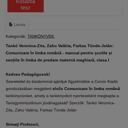
Kosárba
tesz
Leírás
Kategóriák:
TANKÖNYVEK
Tankó Veronica-Zita, Zahu Valéria, Farkas Tünde-Jolán:
Comunicare în limba română - manual pentru școlile și
secțiile în limba de predare maternă maghiară, clasa I
Kedves Pedagógusok!
Szeretettel és bizalommal ajánljuk figyelmükbe a Corvin Kiadó
gondozásában megjelent
elsős Comunicare în limba română
tankönyvünket, amely a tankönyvlicit nyerteseként megkapta a
Tanügyminisztérium jóváhagyását! Szerzők: Tankó Veronica-
Zita, Zahu Valéria, Farkas Tünde-Jolán
Stimați Profesori,