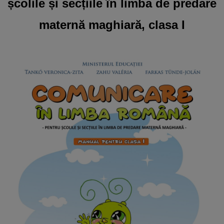
școlile și secțiile în limba de predare
maternă maghiară, clasa I