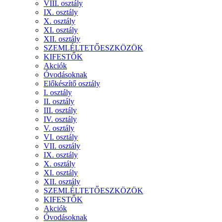
VIII. osztály
IX. osztály
X. osztály
XI. osztály
XII. osztály
SZEMLÉLTETŐESZKÖZÖK
KIFESTŐK
Akciók
Óvodásoknak
Előkészítő osztály
I. osztály
II. osztály
III. osztály
IV. osztály
V. osztály
VI. osztály
VII. osztály
IX. osztály
X. osztály
XI. osztály
XII. osztály
SZEMLÉLTETŐESZKÖZÖK
KIFESTŐK
Akciók
Óvodásoknak