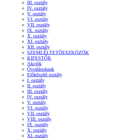
III. osztály
IV. osztály
V. osztály
VI. osztály
VII. osztály
IX. osztály
X. osztály
XI. osztály
XII. osztály
SZEMLÉLTETŐESZKÖZÖK
KIFESTŐK
Akciók
Óvodásoknak
Előkészítő osztály
I. osztály
II. osztály
III. osztály
IV. osztály
V. osztály
VI. osztály
VII. osztály
VIII. osztály
IX. osztály
X. osztály
XI. osztály