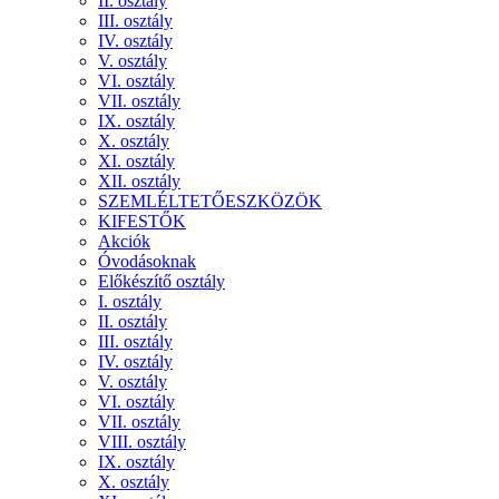
II. osztály
III. osztály
IV. osztály
V. osztály
VI. osztály
VII. osztály
IX. osztály
X. osztály
XI. osztály
XII. osztály
SZEMLÉLTETŐESZKÖZÖK
KIFESTŐK
Akciók
Óvodásoknak
Előkészítő osztály
I. osztály
II. osztály
III. osztály
IV. osztály
V. osztály
VI. osztály
VII. osztály
VIII. osztály
IX. osztály
X. osztály