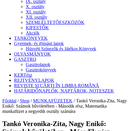
IX. osztály
X. osztály
XI. osztály
XII. osztály
SZEMLÉLTETŐESZKÖZÖK
KIFESTŐK
Akciók
TANKÖNYVEK
Gyermek- és ifjúsági lapok
Húsvéti Színezők és Játékos Könyvek
OLVASMÁNYOK
GASZTRO
Gasztrolapok
Gasztrokönyvek
KERTész
REJTVÉNYLAPOK
REVISTE ŞI CĂRŢI ÎN LIMBA ROMÂNĂ
HATÁRIDŐNAPLÓK, NAPTÁROK, NOTESZEK
Főoldal
/
Shop
/
MUNKAFÜZETEK
/ Tankó Veronika-Zita, Nagy
Enikő: Számok bűvöletében - Második rész, Matematika
munkafüzet a negyedik osztály számára
Tankó Veronika-Zita, Nagy Enikő: