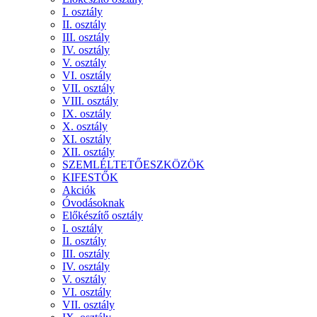
I. osztály
II. osztály
III. osztály
IV. osztály
V. osztály
VI. osztály
VII. osztály
VIII. osztály
IX. osztály
X. osztály
XI. osztály
XII. osztály
SZEMLÉLTETŐESZKÖZÖK
KIFESTŐK
Akciók
Óvodásoknak
Előkészítő osztály
I. osztály
II. osztály
III. osztály
IV. osztály
V. osztály
VI. osztály
VII. osztály