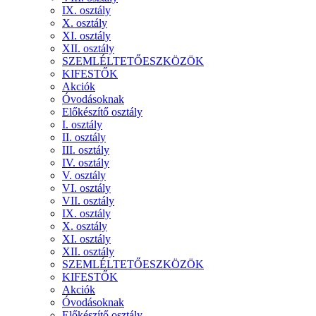
IX. osztály
X. osztály
XI. osztály
XII. osztály
SZEMLÉLTETŐESZKÖZÖK
KIFESTŐK
Akciók
Óvodásoknak
Előkészítő osztály
I. osztály
II. osztály
III. osztály
IV. osztály
V. osztály
VI. osztály
VII. osztály
IX. osztály
X. osztály
XI. osztály
XII. osztály
SZEMLÉLTETŐESZKÖZÖK
KIFESTŐK
Akciók
Óvodásoknak
Előkészítő osztály