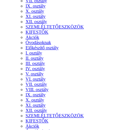
VII. osztály
IX. osztály
X. osztály
XI. osztály
XII. osztály
SZEMLÉLTETŐESZKÖZÖK
KIFESTŐK
Akciók
Óvodásoknak
Előkészítő osztály
I. osztály
II. osztály
III. osztály
IV. osztály
V. osztály
VI. osztály
VII. osztály
VIII. osztály
IX. osztály
X. osztály
XI. osztály
XII. osztály
SZEMLÉLTETŐESZKÖZÖK
KIFESTŐK
Akciók