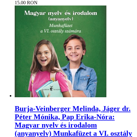
15.00 RON
Burja-Veinberger Melinda, Jáger dr.
Péter Mónika, Pap Erika-Nóra:
Magyar nyelv és irodalom
(anyanyelv) Munkafüzet a VI. osztály