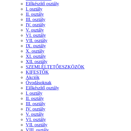
Előkészítő osztály
I. osztály
II. osztály
III. osztály
IV. osztály
V. osztály
VI. osztály
VII. osztály
IX. osztály
X. osztály
XI. osztály
XII. osztály
SZEMLÉLTETŐESZKÖZÖK
KIFESTŐK
Akciók
Óvodásoknak
Előkészítő osztály
I. osztály
II. osztály
III. osztály
IV. osztály
V. osztály
VI. osztály
VII. osztály
VIII. osztály