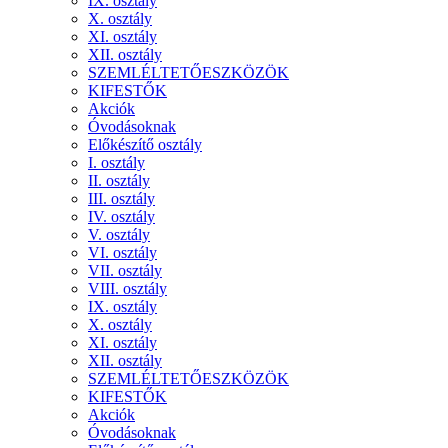
IX. osztály
X. osztály
XI. osztály
XII. osztály
SZEMLÉLTETŐESZKÖZÖK
KIFESTŐK
Akciók
Óvodásoknak
Előkészítő osztály
I. osztály
II. osztály
III. osztály
IV. osztály
V. osztály
VI. osztály
VII. osztály
VIII. osztály
IX. osztály
X. osztály
XI. osztály
XII. osztály
SZEMLÉLTETŐESZKÖZÖK
KIFESTŐK
Akciók
Óvodásoknak