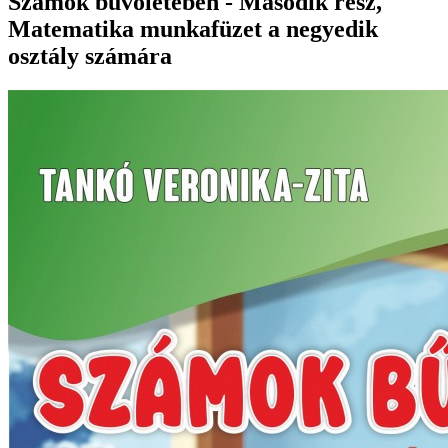
Számok bűvöletében - Második rész,
Matematika munkafüzet a negyedik
osztály számára