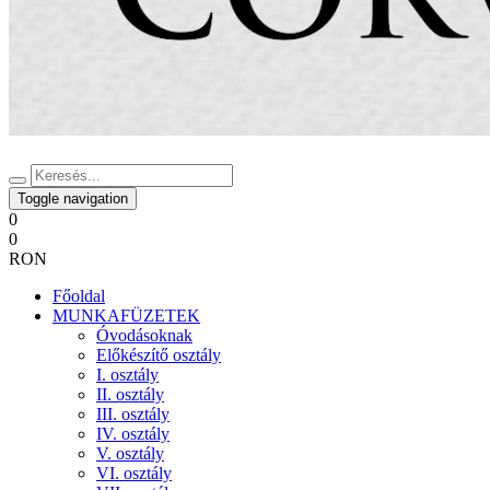
Toggle navigation
0
0
RON
Főoldal
MUNKAFÜZETEK
Óvodásoknak
Előkészítő osztály
I. osztály
II. osztály
III. osztály
IV. osztály
V. osztály
VI. osztály