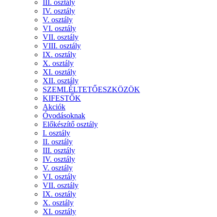
III. osztály
IV. osztály
V. osztály
VI. osztály
VII. osztály
VIII. osztály
IX. osztály
X. osztály
XI. osztály
XII. osztály
SZEMLÉLTETŐESZKÖZÖK
KIFESTŐK
Akciók
Óvodásoknak
Előkészítő osztály
I. osztály
II. osztály
III. osztály
IV. osztály
V. osztály
VI. osztály
VII. osztály
IX. osztály
X. osztály
XI. osztály