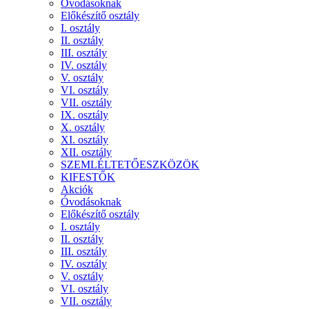
Óvodásoknak
Előkészítő osztály
I. osztály
II. osztály
III. osztály
IV. osztály
V. osztály
VI. osztály
VII. osztály
IX. osztály
X. osztály
XI. osztály
XII. osztály
SZEMLÉLTETŐESZKÖZÖK
KIFESTŐK
Akciók
Óvodásoknak
Előkészítő osztály
I. osztály
II. osztály
III. osztály
IV. osztály
V. osztály
VI. osztály
VII. osztály