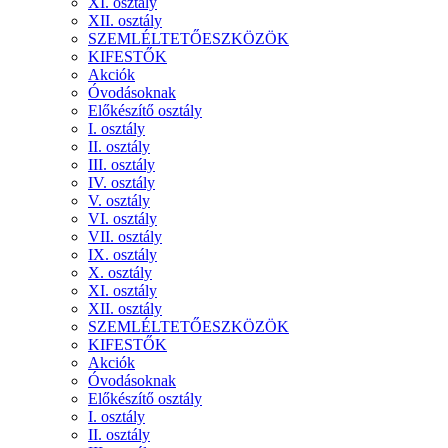
XI. osztály
XII. osztály
SZEMLÉLTETŐESZKÖZÖK
KIFESTŐK
Akciók
Óvodásoknak
Előkészítő osztály
I. osztály
II. osztály
III. osztály
IV. osztály
V. osztály
VI. osztály
VII. osztály
IX. osztály
X. osztály
XI. osztály
XII. osztály
SZEMLÉLTETŐESZKÖZÖK
KIFESTŐK
Akciók
Óvodásoknak
Előkészítő osztály
I. osztály
II. osztály