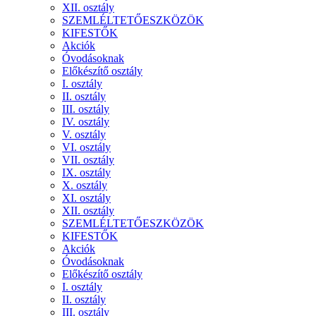
XII. osztály
SZEMLÉLTETŐESZKÖZÖK
KIFESTŐK
Akciók
Óvodásoknak
Előkészítő osztály
I. osztály
II. osztály
III. osztály
IV. osztály
V. osztály
VI. osztály
VII. osztály
IX. osztály
X. osztály
XI. osztály
XII. osztály
SZEMLÉLTETŐESZKÖZÖK
KIFESTŐK
Akciók
Óvodásoknak
Előkészítő osztály
I. osztály
II. osztály
III. osztály