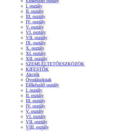
Előkészítő osztály
I. osztály
II. osztály
III. osztály
IV. osztály
V. osztály
VI. osztály
VII. osztály
IX. osztály
X. osztály
XI. osztály
XII. osztály
SZEMLÉLTETŐESZKÖZÖK
KIFESTŐK
Akciók
Óvodásoknak
Előkészítő osztály
I. osztály
II. osztály
III. osztály
IV. osztály
V. osztály
VI. osztály
VII. osztály
VIII. osztály