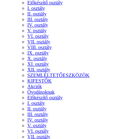
Előkészítő osztály
I. osztály
II. osztály
III. osztály
IV. osztály
V. osztály
VI. osztály
VII. osztály
VIII. osztály
IX. osztály
X. osztály
XI. osztály
XII. osztály
SZEMLÉLTETŐESZKÖZÖK
KIFESTŐK
Akciók
Óvodásoknak
Előkészítő osztály
I. osztály
II. osztály
III. osztály
IV. osztály
V. osztály
VI. osztály
VII. osztály