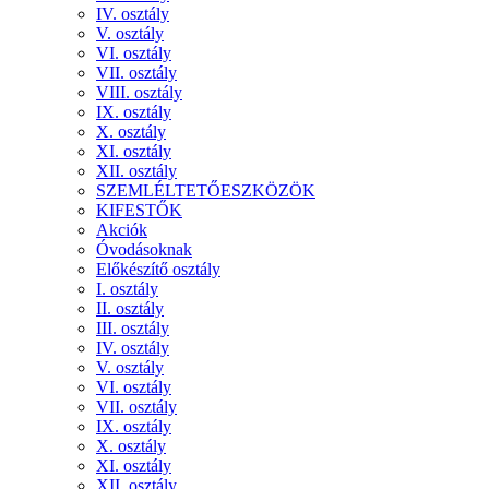
IV. osztály
V. osztály
VI. osztály
VII. osztály
VIII. osztály
IX. osztály
X. osztály
XI. osztály
XII. osztály
SZEMLÉLTETŐESZKÖZÖK
KIFESTŐK
Akciók
Óvodásoknak
Előkészítő osztály
I. osztály
II. osztály
III. osztály
IV. osztály
V. osztály
VI. osztály
VII. osztály
IX. osztály
X. osztály
XI. osztály
XII. osztály