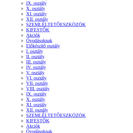
IX. osztály
X. osztály
XI. osztály
XII. osztály
SZEMLÉLTETŐESZKÖZÖK
KIFESTŐK
Akciók
Óvodásoknak
Előkészítő osztály
I. osztály
II. osztály
III. osztály
IV. osztály
V. osztály
VI. osztály
VII. osztály
VIII. osztály
IX. osztály
X. osztály
XI. osztály
XII. osztály
SZEMLÉLTETŐESZKÖZÖK
KIFESTŐK
Akciók
Óvodásoknak