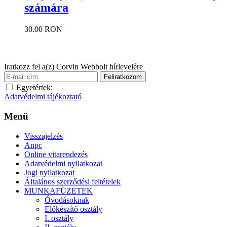
számára
30.00 RON
Iratkozz fel a(z) Corvin Webbolt hírlevelére
Egyetértek:
Adatvédelmi tájékoztató
Menü
Visszajelzés
Anpc
Online vitarendezés
Adatvédelmi nyilatkozat
Jogi nyilatkozat
Általános szerződési feltételek
MUNKAFÜZETEK
Óvodásoknak
Előkészítő osztály
I. osztály