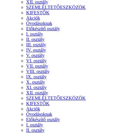
XII. osztály
SZEMLÉLTETŐESZKÖZÖK
KIFESTŐK
Akciók
Óvodásoknak
Előkészítő osztály
I. osztály
II. osztály
III. osztály
IV. osztály
V. osztály
VI. osztály
VII. osztály
VIII. osztály
IX. osztály
X. osztály
XI. osztály
XII. osztály
SZEMLÉLTETŐESZKÖZÖK
KIFESTŐK
Akciók
Óvodásoknak
Előkészítő osztály
I. osztály
II. osztály