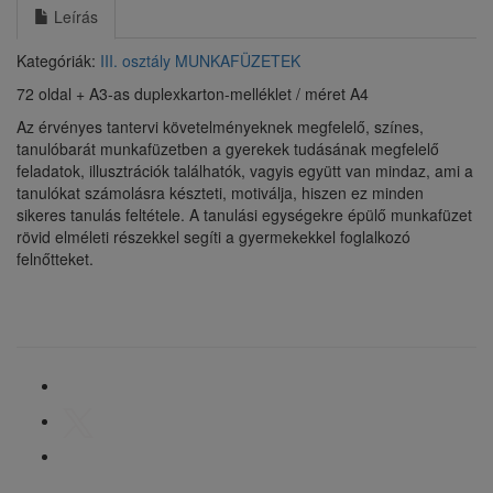
Leírás
Kategóriák:
III. osztály
MUNKAFÜZETEK
72 oldal + A3-as duplexkarton-melléklet / méret A4
Az érvényes tantervi követelményeknek megfelelő, színes,
tanulóbarát munkafüzetben a gyerekek tudásának megfelelő
feladatok, illusztrációk találhatók, vagyis együtt van mindaz, ami a
tanulókat számolásra készteti, motiválja, hiszen ez minden
sikeres tanulás feltétele. A tanulási egységekre épülő munkafüzet
rövid elméleti részekkel segíti a gyermekekkel foglalkozó
felnőtteket.