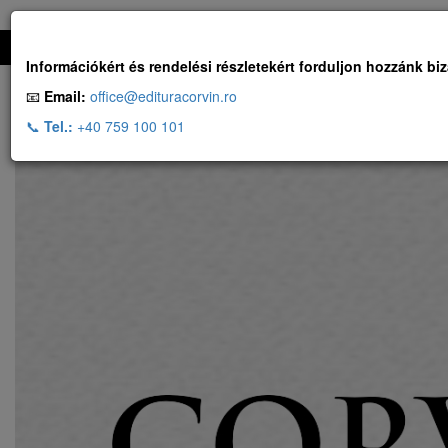
Ingyenes szállítás, ha a rendelés több, mint 500 RON
Információkért és rendelési részletekért forduljon hozzánk bi
📧
Email:
office@edituracorvin.ro
📞
Tel.:
+40 759 100 101