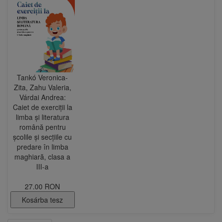
Tankó Veronica-
Zita, Zahu Valeria,
Várdai Andrea:
Caiet de exerciții la
limba și literatura
română pentru
școlile și secțiile cu
predare în limba
maghiară, clasa a
III-a
27.00 RON
Kosárba tesz