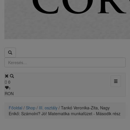
Toggle
0
navigati
0
RON
Főoldal
/
Shop
/
III. osztály
/ Tankó Veronika-Zita, Nagy
Enikő: Számolni? Jó! Matematika munkafüzet - Második rész​