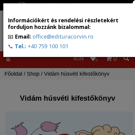
Ingyenes szállítás, ha a rendelés több, mint 500 RON
Információkért és rendelési részletekért
forduljon hozzánk bizalommal:
📧
Email:
office@edituracorvin.ro
📞
Tel.:
+40 759 100 101
0
RON
Toggle
0
navigation
Főoldal
/
Shop
/ Vidám húsvéti kifestőkönyv
Vidám húsvéti kifestőkönyv