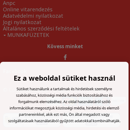
Anpc
Online vitarendezés
Adatvédelmi nyilatkozat
Jogi nyilatkozat
Általános szerződési feltételek
MUNKAFÜZETEK
Kövess minket
Facebook
Ez a weboldal sütiket használ
© Corvin Webbolt
- Created with
Soldigo
Sütiket használunk a tartalmak és hirdetések személyre
szabásához, közösségi média funkciók biztosításához és
forgalmunk elemzéséhez. Az oldal használatáról szóló
információkat megosztjuk közösségi média, hirdetési és elemző
partnereinkkel, akik ezt más, Ön által megadott vagy
szolgáltatásaik használatából gyűjtött adatokkal kombinálhatják.