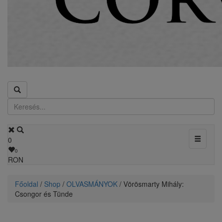
Toggle
0
navigati
0
RON
Főoldal
/
Shop
/
OLVASMÁNYOK
/ Vörösmarty Mihály:
Csongor és Tünde