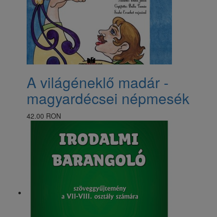
A világéneklő madár -
magyardécsei népmesék
42.00 RON