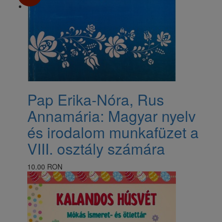
​Pap Erika-Nóra, Rus
Annamária: Magyar nyelv
és irodalom munkafüzet a
VIII. osztály számára
10.00 RON