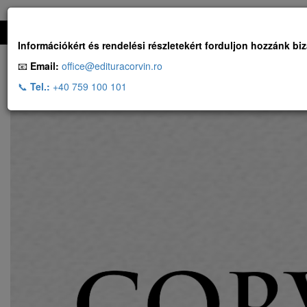
Ingyenes szállítás, ha a rendelés több, mint 500 RON
Információkért és rendelési részletekért forduljon hozzánk bi
📧
Email:
office@edituracorvin.ro
📞
Tel.:
+40 759 100 101