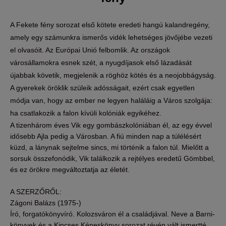
A Fekete fény sorozat első kötete eredeti hangú kalandregény,
amely egy számunkra ismerős vidék lehetséges jövőjébe vezeti
el olvasóit. Az Európai Unió felbomlik. Az országok
városállamokra esnek szét, a nyugdíjasok első lázadását
újabbak követik, megjelenik a röghöz kötés és a neojobbágyság.
A gyerekek öröklik szüleik adósságait, ezért csak egyetlen
módja van, hogy az ember ne legyen haláláig a Város szolgája:
ha csatlakozik a falon kívüli kolóniák egyikéhez.
A tizenhárom éves Vik egy gombászkolóniában él, az egy évvel
idősebb Ajla pedig a Városban. A fiú minden nap a túlélésért
küzd, a lánynak sejtelme sincs, mi történik a falon túl. Mielőtt a
sorsuk összefonódik, Vik találkozik a rejtélyes eredetű Gömbbel,
és ez örökre megváltoztatja az életét.
A SZERZŐRŐL:
Zágoni Balázs (1975-)
Író, forgatókönyvíró. Kolozsváron él a családjával. Neve a Barni-
könyvek és a Kincses Képeskönyv sorozat révén vált ismertté