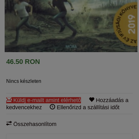
46.50 RON
Nincs készleten
Küldj e-mailt amint elérhető
Hozzáadás a
kedvencekhez
Ellenőrizd a szállítási időt
Összehasonlítom