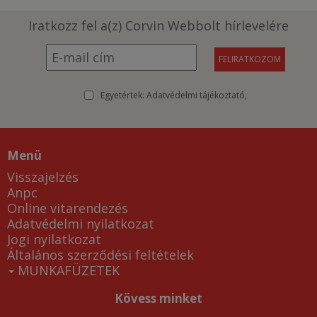
Iratkozz fel a(z) Corvin Webbolt hírlevelére
Egyetértek:
Adatvédelmi tájékoztató
Menü
Visszajelzés
Anpc
Online vitarendezés
Adatvédelmi nyilatkozat
Jogi nyilatkozat
Általános szerződési feltételek
MUNKAFÜZETEK
Kövess minket