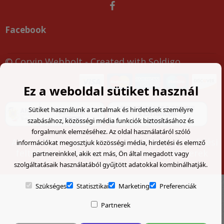
Facebook
© Corvin Webbolt
- Created with
Soldigo
Ez a weboldal sütiket használ
Sütiket használunk a tartalmak és hirdetések személyre
szabásához, közösségi média funkciók biztosításához és
forgalmunk elemzéséhez. Az oldal használatáról szóló
Adatvédelmi tájékoztató
Általános szerződési
információkat megosztjuk közösségi média, hirdetési és elemző
feltételek
Visszaküldési űrlap
Partnerek
partnereinkkel, akik ezt más, Ön által megadott vagy
belépés
szolgáltatásaik használatából gyűjtött adatokkal kombinálhatják.
Szükséges
Statisztikai
Marketing
Preferenciák
Partnerek