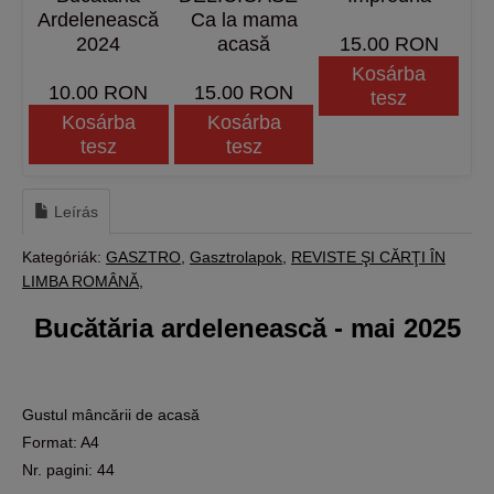
Ardelenească
Ca la mama
2024
acasă
15.00 RON
Kosárba
10.00 RON
15.00 RON
tesz
Kosárba
Kosárba
tesz
tesz
Leírás
Kategóriák:
GASZTRO
Gasztrolapok
REVISTE ŞI CĂRŢI ÎN
LIMBA ROMÂNĂ
Bucătăria ardelenească - mai 2025
Gustul mâncării de acasă
Format: A4
Nr. pagini: 44