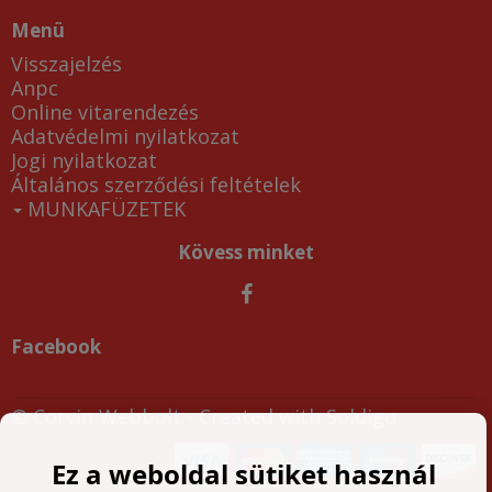
Menü
Visszajelzés
Anpc
Online vitarendezés
Adatvédelmi nyilatkozat
Jogi nyilatkozat
Általános szerződési feltételek
MUNKAFÜZETEK
Kövess minket
Facebook
© Corvin Webbolt
- Created with
Soldigo
Ez a weboldal sütiket használ