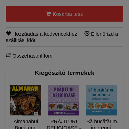
Kosárba tesz
Hozzáadás a kedvencekhez
Ellenőrizd a
szállítási időt
Összehasonlítom
Kiegészítő termékek
Almanahul
PRĂJITURI
Să bucătărim
Bucătăria
DELICIOASE -
împreună