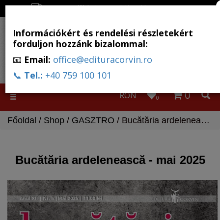
Ingyenes szállítás, ha a rendelés több, mint 500 RON
Információkért és rendelési részletekért
forduljon hozzánk bizalommal:
📧
Email:
office@edituracorvin.ro
📞
Tel.:
+40 759 100 101
0
RON
Toggle
0
navigation
Főoldal
/
Shop
/
GASZTRO
/ Bucătăria ardelenească - mai 2025
Bucătăria ardelenească - mai 2025