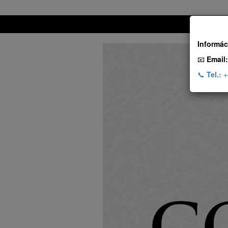
Informác
📧
Email:
📞
Tel.:
+