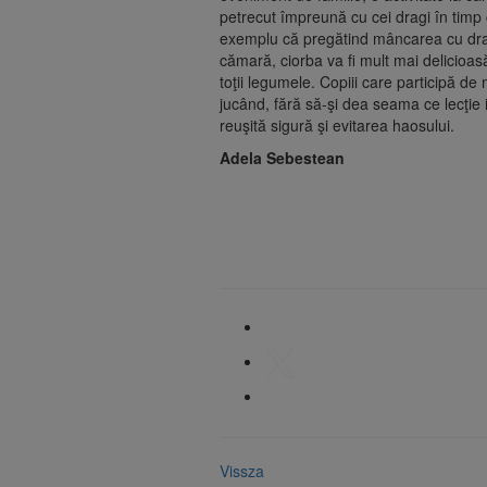
petrecut împreună cu cei dragi în timp c
exemplu că pregătind mâncarea cu drago
cămară, ciorba va fi mult mai delicioa
toţii legumele. Copiii care participă de
jucând, fără să-şi dea seama ce lecţie
reuşită sigură şi evitarea haosului.
Adela Sebestean
Vissza