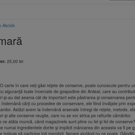
k
Akciók
ămară
et:
25,00 lei
! O carte în care veţi găsi reţete de conserve, poate cunoscute pentru uni
 cu siguranţă toate încercate de gospodine din Ardeal, care au contribuit 
tri şi-au dat seama cât de important este păstrarea şi conservarea pentru
la îndemână cărţi cu procedee de conservare, ele fiind învăţate prin expe
l anilor. Astăzi avem la îndemână arsenale întregi de reţete, metode, s
 şi alte conserve reuşite, care nu se vor strica pe rafturile cămărilor.
e ce atâta muncă, când magazinele sunt pline cu fel şi fel de conserv
e numai ingredientele dorite şi implicit mâncarea din aceasta va fi pe g
re trebuie să participe toţi membrii, fiecare ajutând cu ce poate. Gânditi