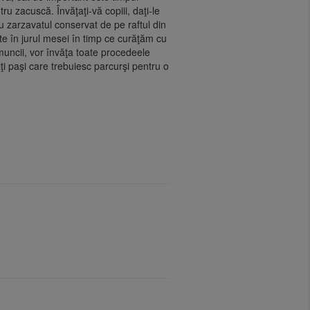
u zacuscă. Învăţaţi-vă copiii, daţi-le
u zarzavatul conservat de pe raftul din
e în jurul mesei în timp ce curăţăm cu
 muncii, vor învăţa toate procedeele
 paşi care trebuiesc parcurşi pentru o