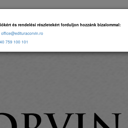
Ingyenes szállítás, ha a rendelés több, mint 500 RON
iókért és rendelési részletekért forduljon hozzánk bizalommal:
office@edituracorvin.ro
40 759 100 101