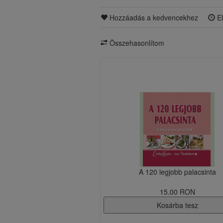
Hozzáadás a kedvencekhez
El
Összehasonlítom
A 120 legjobb palacsinta
15.00 RON
Kosárba tesz