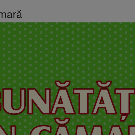
ămară