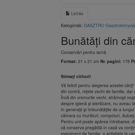
Leírás
Kategóriák:
GASZTRO
Gasztrokönyve
Bunătăți din c
Conservări pentru iarnă
Format:
21 x 21 cm
Nr. pagini:
176
Pr
Stimaţi cititori!
Vă felicit pentru alegerea acestei cărţi
din contră, reţete vechi de familie, dar
Încă din vremurile vechi, strămoşii noş
despre igienă şi sterilizare, nu aveau 
în generaţii şi îmbunătăţite de-a lungu
cămara cu murături, compoturi, dulceţuri
Pentru unii poate apărea întrebarea: d
că conserva pregătită în casă va conţin
eveniment de familie, o activitate la ca