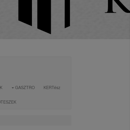
K
GASZTRO
KERTész
OTESZEK