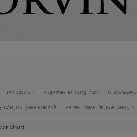
TANKÖNYVEK
Gyermek- és ifjúsági lapok
OLVASMÁNYO
ŞI CĂRŢI ÎN LIMBA ROMÂNĂ
HATÁRIDŐNAPLÓK, NAPTÁROK, N
ți din cămară