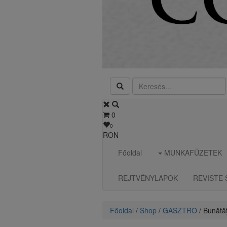
0
0
RON
Főoldal
MUNKAFÜZETEK
REJTVÉNYLAPOK
REVISTE 
Főoldal
/
Shop
/
GASZTRO
/ Bunătă