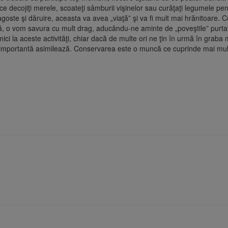
e decojiţi merele, scoateţi sâmburii vişinelor sau curăţaţi legumele pentr
ste şi dăruire, aceasta va avea „viaţă” şi va fi mult mai hrănitoare. C
să, o vom savura cu mult drag, aducându-ne aminte de „poveştile” purtat
 mici la aceste activităţi, chiar dacă de multe ori ne ţin în urmă în graba
 importantă asimilează. Conservarea este o muncă ce cuprinde mai mulţi