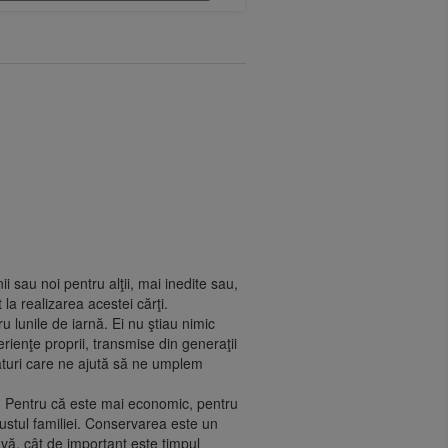
i sau noi pentru alţii, mai inedite sau,
la realizarea acestei cărţi.
 lunile de iarnă. Ei nu ştiau nimic
rienţe proprii, transmise din generaţii
faturi care ne ajută să ne umplem
e? Pentru că este mai economic, pentru
ustul familiei. Conservarea este un
-vă, cât de important este timpul