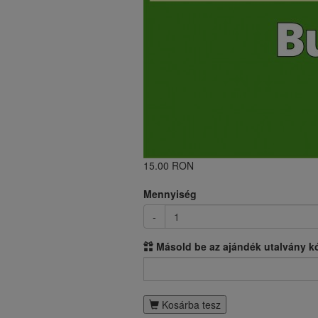
15.00 RON
Mennyiség
-
Másold be az ajándék utalvány k
Kosárba tesz