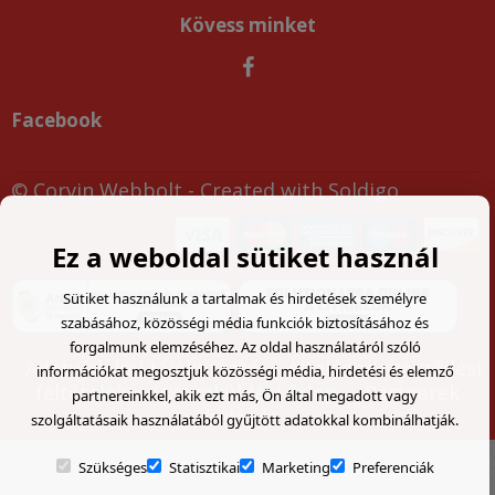
Kövess minket
Facebook
© Corvin Webbolt
- Created with
Soldigo
Ez a weboldal sütiket használ
Sütiket használunk a tartalmak és hirdetések személyre
szabásához, közösségi média funkciók biztosításához és
forgalmunk elemzéséhez. Az oldal használatáról szóló
Adatvédelmi tájékoztató
Általános szerződési
információkat megosztjuk közösségi média, hirdetési és elemző
feltételek
Visszaküldési űrlap
Partnerek
partnereinkkel, akik ezt más, Ön által megadott vagy
belépés
szolgáltatásaik használatából gyűjtött adatokkal kombinálhatják.
Szükséges
Statisztikai
Marketing
Preferenciák