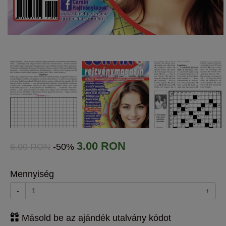
3.00 RON
6.00 RON
-50%
Mennyiség
-
+
Másold be az ajándék utalvány kódot