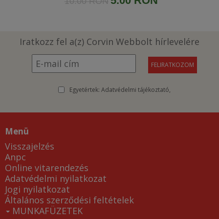
5.00 RON
10.00 RON
Iratkozz fel a(z) Corvin Webbolt hírlevelére
Egyetértek:
Adatvédelmi tájékoztató
Menü
Visszajelzés
Anpc
Online vitarendezés
Adatvédelmi nyilatkozat
Jogi nyilatkozat
Általános szerződési feltételek
MUNKAFÜZETEK