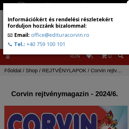
Ingyenes szállítás, ha a rendelés több, mint 500 RON
Információkért és rendelési részletekért
forduljon hozzánk bizalommal:
📧
Email:
office@edituracorvin.ro
📞
Tel.:
+40 759 100 101
0
RON
Toggle
0
navigation
Főoldal
/
Shop
/
REJTVÉNYLAPOK
/ Corvin rejtvénymagazin - 2024/6.
Corvin rejtvénymagazin - 2024/6.