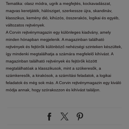
Tematika: olasz módra, ugrik a megfejtés, kockavadászat,
magvas keretjáték, hálósziget, szerkessze újra, skandináv,
klasszikus, kemény dió, kihúzós, összerakós, logikai és egyéb,
változatos rejtvények.
A Corvin rejtvénymagazin egy különleges kiadvány, amely
minden hónapban megjelenik. A magazinban található
rejtvények és fejtörők különböző nehézségi szinteken készültek,
így mindenki megtalálhatja a számára megfelelő kihívást. A
magazinban található rejtvények és fejtörők között
megtalálhatóak a klasszikusok, mint a szókeresők, a
számkeresők, a kirakósok, a számítási feladatok, a logikai
feladatok és még sok más. A Corvin rejtvénymagazin egy kiváló
módja annak, hogy szórakozzon és kihívást találjon.