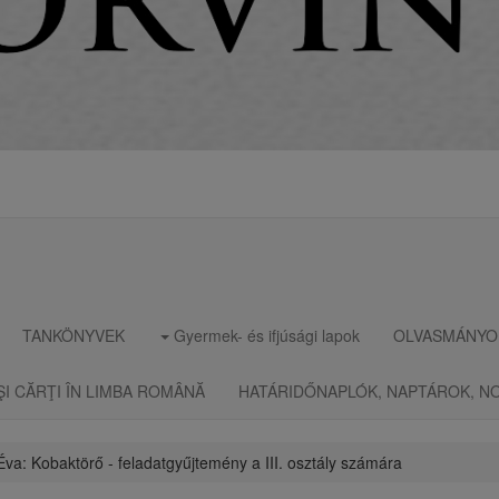
TANKÖNYVEK
Gyermek- és ifjúsági lapok
OLVASMÁNYO
ŞI CĂRŢI ÎN LIMBA ROMÂNĂ
HATÁRIDŐNAPLÓK, NAPTÁROK, N
 Éva: Kobaktörő - feladatgyűjtemény a III. osztály számára