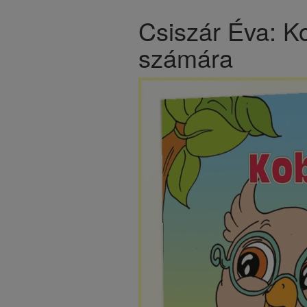
​Csiszár Éva: K
számára