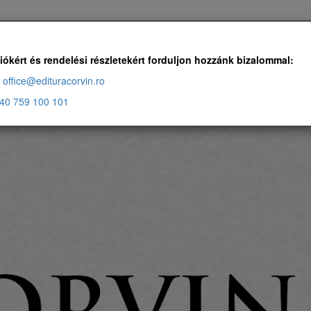
Ingyenes szállítás, ha a rendelés több, mint 500 RON
iókért és rendelési részletekért forduljon hozzánk bizalommal:
office@edituracorvin.ro
40 759 100 101