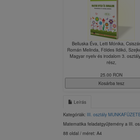
​Belluska Éva, Leiti Mónika, Csiszá
Román Melinda, Földes Ildikó, Szejke 
Magyar nyelv és irodalom 3. osztály
rész,
25.00 RON
Kosárba tesz
Leírás
Kategóriák:
III. osztály
MUNKAFÜZET
Matematika feladatgyűjtemény a III. o
88 oldal / méret: A4