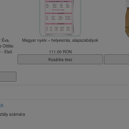
r Éva,
​Magyar nyelv – helyesírás, alapszabályok
Ottilia:
 - Első
111.00 RON
Kosárba tesz
EK
sztály számára