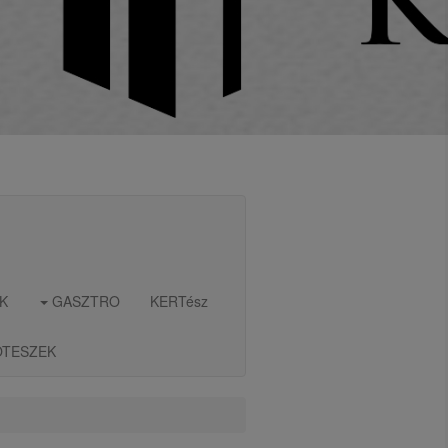
K
GASZTRO
KERTész
OTESZEK