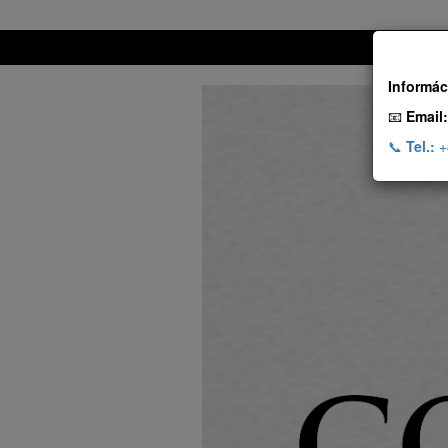
Informác
📧
Email:
📞
Tel.:
+