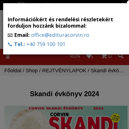
Ingyenes szállítás, ha a rendelés több, mint 500 RON
Információkért és rendelési részletekért
forduljon hozzánk bizalommal:
📧
Email:
office@edituracorvin.ro
📞
Tel.:
+40 759 100 101
0
RON
Toggle
0
navigation
Főoldal
/
Shop
/
REJTVÉNYLAPOK
/ Skandi évkönyv 2024
Skandi évkönyv 2024