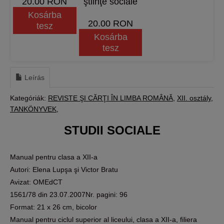
20.00 RON
ştiinţe sociale
Kosárba
20.00 RON
tesz
Kosárba
tesz
Leírás
Kategóriák:
REVISTE ŞI CĂRŢI ÎN LIMBA ROMÂNĂ
XII. osztály
TANKÖNYVEK
STUDII SOCIALE
Manual pentru clasa a XII-a
Autori: Elena Lupşa şi Victor Bratu
Avizat: OMEdCT
1561/78 din 23.07.2007Nr. pagini: 96
Format: 21 x 26 cm, bicolor
Manual pentru ciclul superior al liceului, clasa a XII-a, filiera