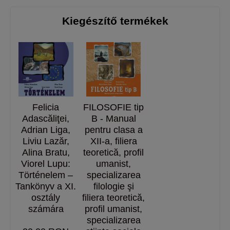
Kiegészítő termékek
​Felicia
FILOSOFIE tip
Adascăliţei,
B - Manual
Adrian Liga,
pentru clasa a
Liviu Lazăr,
XII-a, filiera
Alina Bratu,
teoretică, profil
Viorel Lupu:
umanist,
Történelem –
specializarea
Tankönyv a XI.
filologie şi
osztály
filiera teoretică,
számára
profil umanist,
specializarea