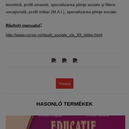
teoretică, profil umanist, specializarea ştiinţe sociale şi filiera
vocaţională, profil militar (M.A.I.), specializarea ştiinţe sociale
:
Răsfoiţi manualul
http://www.corvin.ro/studii_sociale_cls_XII_slider.html
Vissza
HASONLÓ TERMÉKEK