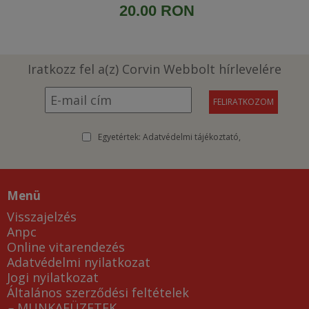
20.00 RON
Iratkozz fel a(z) Corvin Webbolt hírlevelére
Egyetértek:
Adatvédelmi tájékoztató
Menü
Visszajelzés
Anpc
Online vitarendezés
Adatvédelmi nyilatkozat
Jogi nyilatkozat
Általános szerződési feltételek
MUNKAFÜZETEK