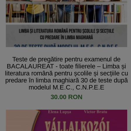
Teste de pregătire pentru examenul de
BACALAUREAT - toate filierele – Limba și
literatura română pentru școlile și secțiile cu
predare în limba maghiară 30 de teste după
modelul M.E.C., C.N.P.E.E
30.00 RON