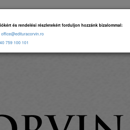
Ingyenes szállítás, ha a rendelés több, mint 500 RON
iókért és rendelési részletekért forduljon hozzánk bizalommal:
office@edituracorvin.ro
40 759 100 101