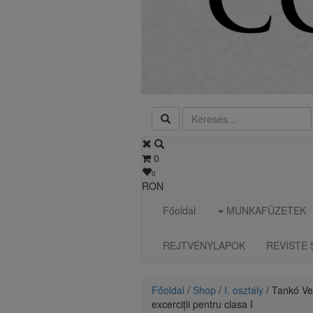
0
0
RON
Főoldal
MUNKAFÜZETEK
REJTVÉNYLAPOK
REVISTE 
Főoldal
/
Shop
/
I. osztály
/ Tankó Ver
excerciții pentru clasa I