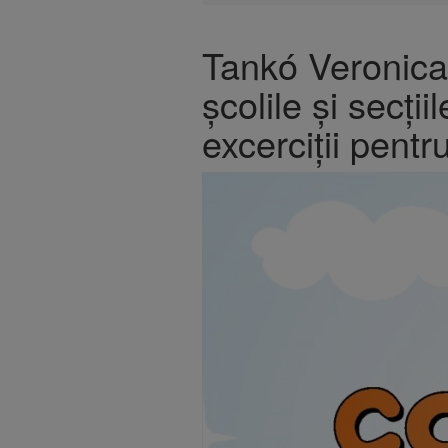
Tankó Veronica
școlile și secți
excerciții pentr