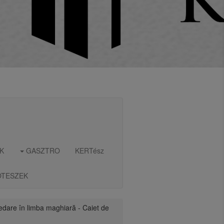
K
GASZTRO
KERTész
OTESZEK
redare în limba maghiară - Caiet de