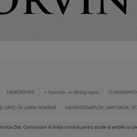
TANKÖNYVEK
Gyermek- és ifjúsági lapok
OLVASMÁNYO
ŞI CĂRŢI ÎN LIMBA ROMÂNĂ
HATÁRIDŐNAPLÓK, NAPTÁROK, N
onica-Zita: Comunicare în limba română pentru școlile și secțiile cu p