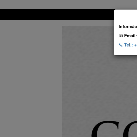
Informác
📧
Email:
📞
Tel.:
+